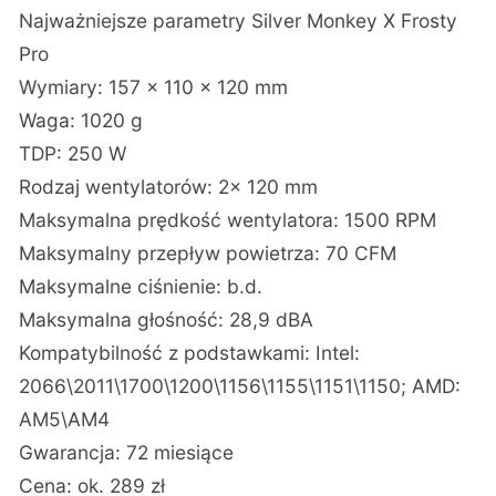
Najważniejsze parametry Silver Monkey X Frosty
Pro
Wymiary: 157 x 110 x 120 mm
Waga: 1020 g
TDP: 250 W
Rodzaj wentylatorów: 2x 120 mm
Maksymalna prędkość wentylatora: 1500 RPM
Maksymalny przepływ powietrza: 70 CFM
Maksymalne ciśnienie: b.d.
Maksymalna głośność: 28,9 dBA
Kompatybilność z podstawkami: Intel:
2066\2011\1700\1200\1156\1155\1151\1150; AMD:
AM5\AM4
Gwarancja: 72 miesiące
Cena: ok. 289 zł