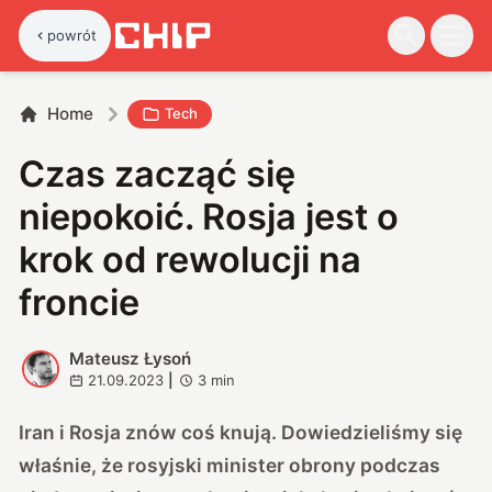
powrót
Home
Tech
Czas zacząć się
niepokoić. Rosja jest o
krok od rewolucji na
froncie
Mateusz Łysoń
M
21.09.2023
|
3
min
Iran i Rosja znów coś knują. Dowiedzieliśmy się
właśnie, że rosyjski minister obrony podczas