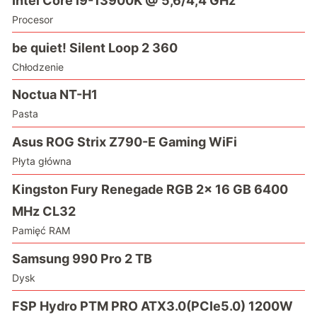
Intel Core i9-13900K @ 5,6/4,4 GHz
Procesor
be quiet! Silent Loop 2 360
Chłodzenie
Noctua NT-H1
Pasta
Asus ROG Strix Z790-E Gaming WiFi
Płyta główna
Kingston Fury Renegade RGB 2x 16 GB 6400
MHz CL32
Pamięć RAM
Samsung 990 Pro 2 TB
Dysk
FSP Hydro PTM PRO ATX3.0(PCIe5.0) 1200W