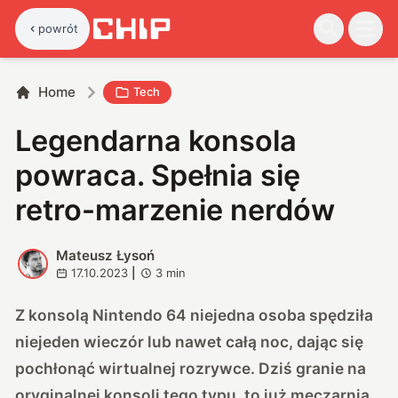
powrót
Home
Tech
Legendarna konsola
powraca. Spełnia się
retro-marzenie nerdów
Mateusz Łysoń
M
17.10.2023
|
3
min
Z konsolą Nintendo 64 niejedna osoba spędziła
niejeden wieczór lub nawet całą noc, dając się
pochłonąć wirtualnej rozrywce. Dziś granie na
oryginalnej konsoli tego typu, to już męczarnia,