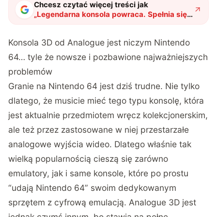
Chcesz czytać więcej treści jak
„
Legendarna konsola powraca. Spełnia się
retro-marzenie nerdów
"
?
Konsola 3D od Analogue jest niczym Nintendo
64… tyle że nowsze i pozbawione najważniejszych
problemów
Granie na Nintendo 64 jest dziś trudne. Nie tylko
dlatego, że musicie mieć tego typu konsolę, która
jest aktualnie przedmiotem wręcz kolekcjonerskim,
ale też przez zastosowane w niej przestarzałe
analogowe wyjścia wideo. Dlatego właśnie tak
wielką popularnością cieszą się zarówno
emulatory, jak i same konsole, które po prostu
“udają Nintendo 64” swoim dedykowanym
sprzętem z cyfrową emulacją. Analogue 3D jest
jednak czymś innym, bo stawia na pełne