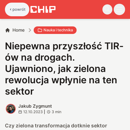
powrót
Home
Nauka i technika
Niepewna przyszłość TIR-
ów na drogach.
Ujawniono, jak zielona
rewolucja wpłynie na ten
sektor
Jakub Zygmunt
J
12.10.2023
|
3
min
Czy zielona transformacja dotknie sektor