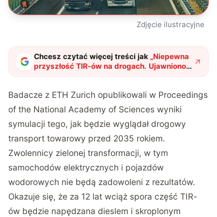
Zdjęcie ilustracyjne
Chcesz czytać więcej treści jak
„
Niepewna
przyszłość TIR-ów na drogach. Ujawniono,
jak zielona rewolucja wpłynie na ten
sektor
"
?
Badacze z ETH Zurich opublikowali w
Proceedings
of the National Academy of Sciences
wyniki
symulacji tego, jak będzie wyglądał drogowy
transport towarowy przed 2035 rokiem.
Zwolennicy zielonej transformacji, w tym
samochodów elektrycznych i pojazdów
wodorowych nie będą zadowoleni z rezultatów.
Okazuje się, że za 12 lat wciąż spora część TIR-
ów będzie napędzana dieslem i skroplonym