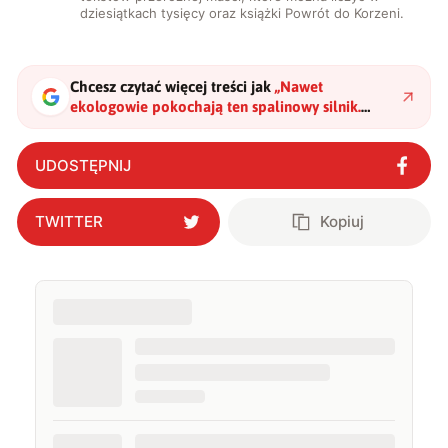
dziesiątkach tysięcy oraz książki Powrót do Korzeni.
Chcesz czytać więcej treści jak
„
Nawet
ekologowie pokochają ten spalinowy silnik.
Drzemie w nim ogromna moc i potencjał
"
?
UDOSTĘPNIJ
TWITTER
Kopiuj