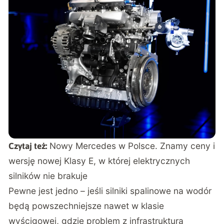
Nowy Mercedes w Polsce. Znamy ceny i
Czytaj też:
wersję nowej Klasy E, w której elektrycznych
silników nie brakuje
Pewne jest jedno – jeśli silniki spalinowe na wodór
będą powszechniejsze nawet w klasie
wyścigowej, gdzie
problem z infrastrukturą