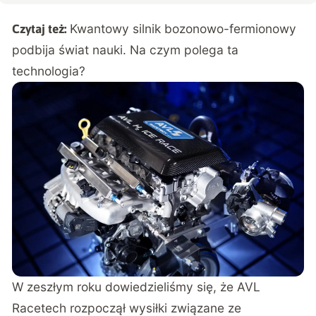
Kwantowy silnik bozonowo-fermionowy
Czytaj też:
podbija świat nauki. Na czym polega ta
technologia?
W zeszłym roku dowiedzieliśmy się, że AVL
Racetech rozpoczął wysiłki związane ze