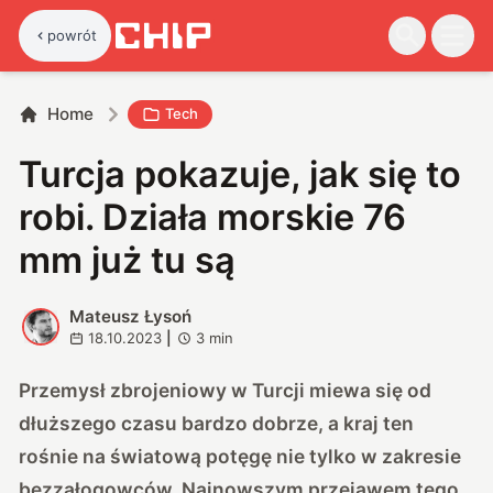
powrót
Home
Tech
Turcja pokazuje, jak się to
robi. Działa morskie 76
mm już tu są
Mateusz Łysoń
M
18.10.2023
|
3
min
Przemysł zbrojeniowy w Turcji miewa się od
dłuższego czasu bardzo dobrze, a kraj ten
rośnie na światową potęgę nie tylko w zakresie
bezzałogowców. Najnowszym przejawem tego,