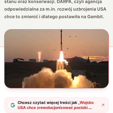
stanu oraz konserwacji. DARPA, czyli agencja
odpowiedzialna za m.in. rozwój uzbrojenia USA
chce to zmienić i dlatego postawiła na Gambit.
Chcesz czytać więcej treści jak
„
Wojsko
USA chce zrewolucjonizować pociski.
Gambit będzie prosty, tani i przepotężny
"
?