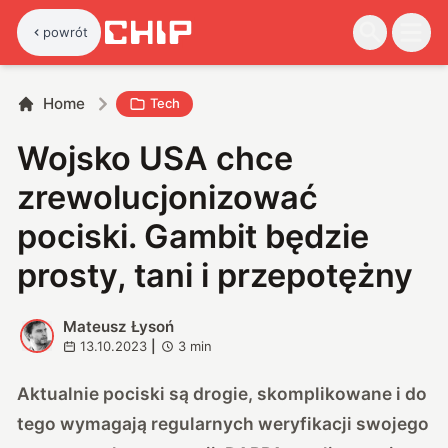
powrót
Home
Tech
Wojsko USA chce
zrewolucjonizować
pociski. Gambit będzie
prosty, tani i przepotężny
Mateusz Łysoń
M
13.10.2023
|
3
min
Aktualnie pociski są drogie, skomplikowane i do
tego wymagają regularnych weryfikacji swojego