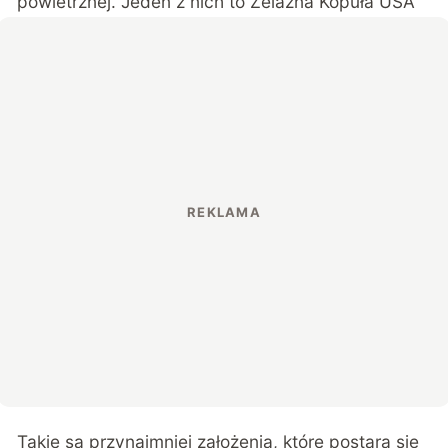
powietrznej. Jeden z nich to Żelazna Kopuła USA
Takie są przynajmniej założenia, które postara się