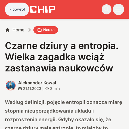
powrót
Home
Nauka
Czarne dziury a entropia.
Wielka zagadka wciąż
zastanawia naukowców
Aleksander Kowal
A
21.11.2023
|
2
min
Według definicji, pojęcie entropii oznacza miarę
stopnia nieuporządkowania układu i
rozproszenia energii. Gdyby okazało się, że
czarne dziury mają entropię, to miałoby to