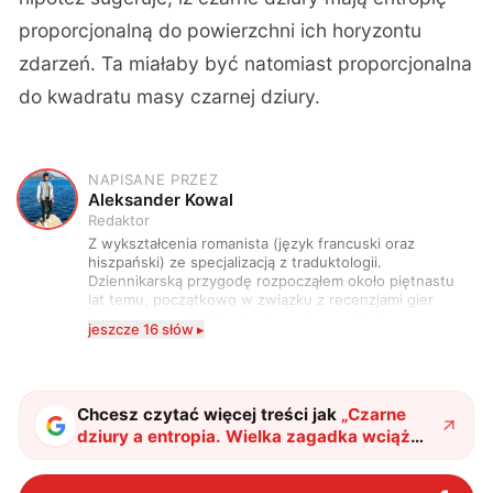
proporcjonalną do powierzchni ich horyzontu
zdarzeń. Ta miałaby być natomiast proporcjonalna
do kwadratu masy czarnej dziury.
NAPISANE PRZEZ
A
Aleksander Kowal
Redaktor
Z wykształcenia romanista (język francuski oraz
hiszpański) ze specjalizacją z traduktologii.
Dziennikarską przygodę rozpocząłem około piętnastu
lat temu, początkowo w związku z recenzjami gier
komputerowych i filmów. Obecnie publikuję
jeszcze 16 słów ▸
zdecydowanie częściej na tematy związane z nauką
oraz technologią. W wolnym czasie uwielbiam
podróżować, śledzić kinowe i książkowe nowości, a
także uprawiać oraz oglądać sport.
Chcesz czytać więcej treści jak
„
Czarne
dziury a entropia. Wielka zagadka wciąż
zastanawia naukowców
"
?