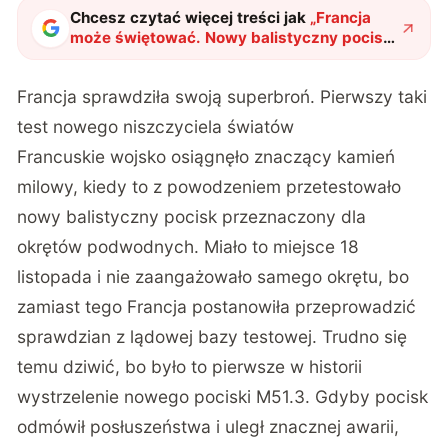
Chcesz czytać więcej treści jak
„
Francja
może świętować. Nowy balistyczny pocisk
M51.3 potwierdził swój potencjał
"
?
Francja sprawdziła swoją superbroń. Pierwszy taki
test nowego niszczyciela światów
Francuskie wojsko
osiągnęło
znaczący kamień
milowy, kiedy to z powodzeniem przetestowało
nowy balistyczny pocisk przeznaczony dla
okrętów podwodnych. Miało to miejsce 18
listopada i nie zaangażowało samego okrętu, bo
zamiast tego Francja postanowiła przeprowadzić
sprawdzian z lądowej bazy testowej. Trudno się
temu dziwić, bo było to pierwsze w historii
wystrzelenie nowego pociski M51.3. Gdyby pocisk
odmówił posłuszeństwa i uległ znacznej awarii,