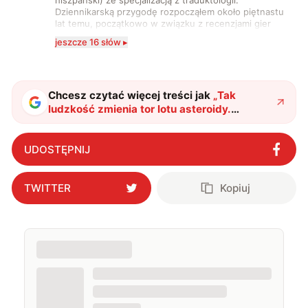
hiszpański) ze specjalizacją z traduktologii.
Dziennikarską przygodę rozpocząłem około piętnastu
lat temu, początkowo w związku z recenzjami gier
komputerowych i filmów. Obecnie publikuję
jeszcze 16 słów ▸
zdecydowanie częściej na tematy związane z nauką
oraz technologią. W wolnym czasie uwielbiam
podróżować, śledzić kinowe i książkowe nowości, a
także uprawiać oraz oglądać sport.
Chcesz czytać więcej treści jak
„
Tak
ludzkość zmienia tor lotu asteroidy.
Pojawiły się wyjątkowe nagrania
"
?
UDOSTĘPNIJ
TWITTER
Kopiuj