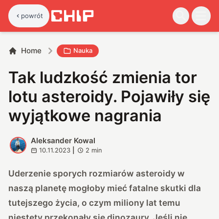
powrót
Home
Nauka
Tak ludzkość zmienia tor
lotu asteroidy. Pojawiły się
wyjątkowe nagrania
Aleksander Kowal
A
10.11.2023
|
2
min
Uderzenie sporych rozmiarów asteroidy w
naszą planetę mogłoby mieć fatalne skutki dla
tutejszego życia, o czym miliony lat temu
niestety przekonały się dinozaury. Jeśli nie