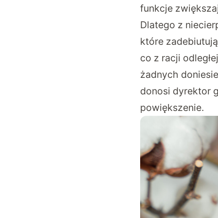
funkcje zwiększ
Dlatego z niecier
które zadebiutują
co z racji odległ
żadnych doniesie
donosi dyrektor
powiększenie.