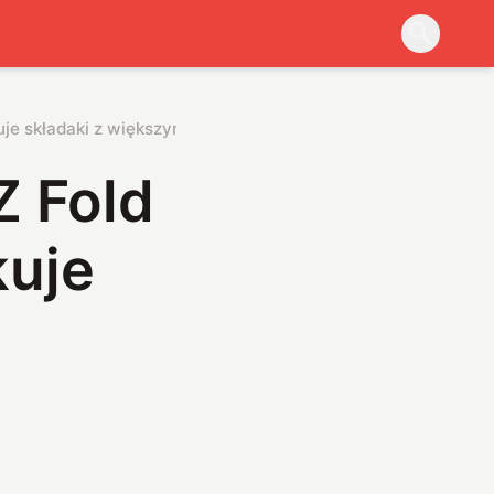
uje składaki z większymi ekranami
Z Fold
kuje