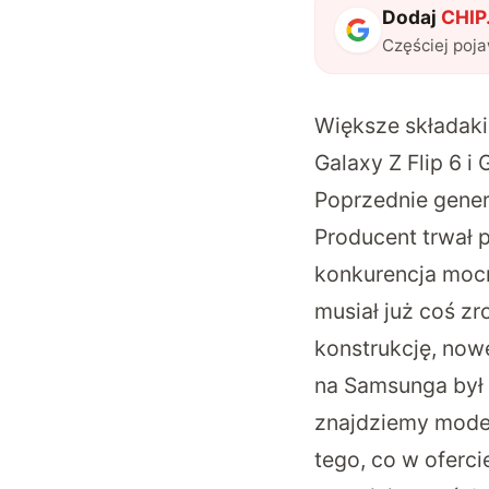
Dodaj
CHIP.
Częściej poj
Większe składaki
Galaxy Z Flip 6 i 
Poprzednie gener
Producent trwał p
konkurencja mocn
musiał już coś zr
konstrukcję, now
na Samsunga był 
znajdziemy model
tego, co w oferci