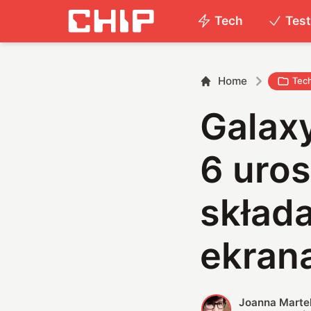
Tech
Tes
Home
Tec
Galaxy
6 uro
składa
ekran
Joanna Marte
J