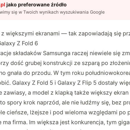
pl
jako preferowane źródło
awimy się w Twoich wynikach wyszukiwania Google
 z większymi ekranami — tak zapowiadają się pr
Galaxy Z Fold 6
acje składaków Samsunga raczej niewiele się zmi
rzy dość grubej konstrukcji ze szparą po złożeni
o gnała do przodu. W tym roku południowokorea
obić. Galaxy Z Fold 5 i Galaxy Z Flip 5 dostały wi
e zawiasy, a model z klapką także większy ekran
to spory krok naprzód, ale nie łudźmy się, bez p
e cieńsze, lżejsze i pod wieloma względami po p
e ma firma. Im większa jest konkurencja, tym giga