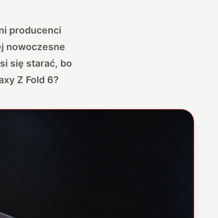
ni producenci
iej nowoczesne
i się starać, bo
axy Z Fold 6?