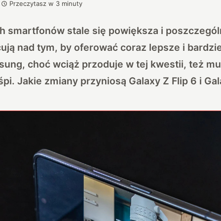
Przeczytasz w
3
minuty
h smartfonów stale się powiększa i poszczegól
ują nad tym, by oferować coraz lepsze i bardz
ung, choć wciąż przoduje w tej kwestii, też mus
pi. Jakie zmiany przyniosą Galaxy Z Flip 6 i Gal