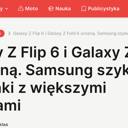
ty
Moto
Nauka
Publicystyka
Galaxy Z Flip 6 i Galaxy Z Fold 6 urosną. Samsung szyk
h
 Z Flip 6 i Galaxy 
sną. Samsung szy
ki z większymi
ami
klas