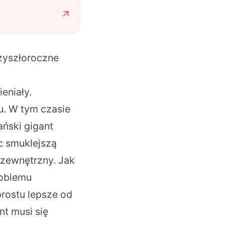
zyszłoroczne
eniały.
u. W tym czasie
ński gigant
ęc smuklejszą
 zewnętrzny. Jak
roblemu
rostu lepsze od
nt musi się