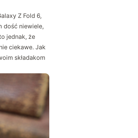
alaxy Z Fold 6,
h dość niewiele,
to jednak, że
nie ciekawe. Jak
swoim składakom