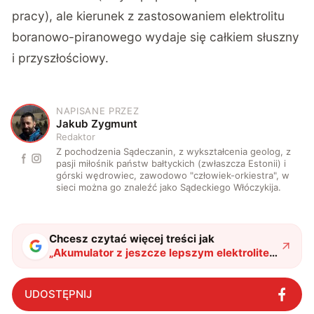
pracy), ale kierunek z zastosowaniem elektrolitu
boranowo-piranowego wydaje się całkiem słuszny
i przyszłościowy.
NAPISANE PRZEZ
J
Jakub Zygmunt
Redaktor
Z pochodzenia Sądeczanin, z wykształcenia geolog, z
pasji miłośnik państw bałtyckich (zwłaszcza Estonii) i
górski wędrowiec, zawodowo "człowiek-orkiestra", w
sieci można go znaleźć jako Sądeckiego Włóczykija.
Chcesz czytać więcej treści jak
„
Akumulator z jeszcze lepszym elektrolitem
– na to czekaliśmy. Czym jest to cudo z
Azji?
"
?
UDOSTĘPNIJ