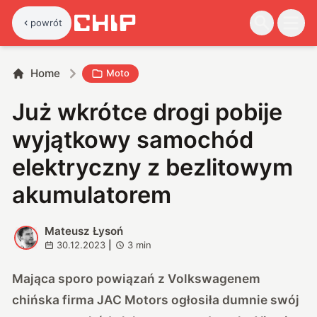
powrót
Home
Moto
Już wkrótce drogi pobije
wyjątkowy samochód
elektryczny z bezlitowym
akumulatorem
Mateusz Łysoń
M
30.12.2023
|
3
min
Mająca sporo powiązań z Volkswagenem
chińska firma JAC Motors ogłosiła dumnie swój