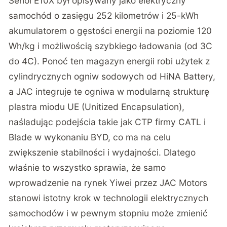
Sehol E10X był opisywany jako elektryczny
samochód o zasięgu 252 kilometrów i 25-kWh
akumulatorem o gęstości energii na poziomie 120
Wh/kg i możliwością szybkiego ładowania (od 3C
do 4C). Ponoć ten magazyn energii robi użytek z
cylindrycznych ogniw sodowych od HiNA Battery,
a JAC integruje te ogniwa w modularną strukturę
plastra miodu UE (Unitized Encapsulation),
naśladując podejścia takie jak CTP firmy CATL i
Blade w wykonaniu BYD, co ma na celu
zwiększenie stabilności i wydajności. Dlatego
właśnie to wszystko sprawia, że samo
wprowadzenie na rynek Yiwei przez JAC Motors
stanowi istotny krok w technologii elektrycznych
samochodów i w pewnym stopniu może zmienić