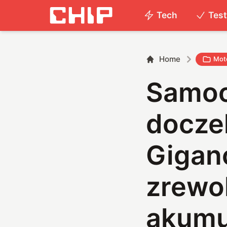
Tech
Tes
Home
Mot
Samoc
doczek
Giganc
zrewo
akumu