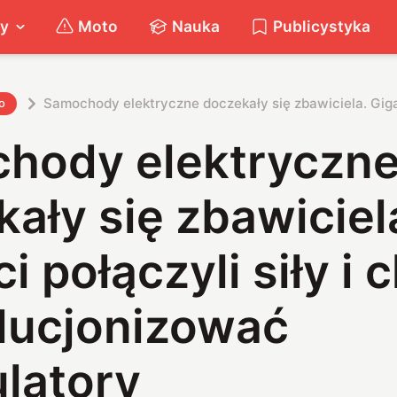
ty
Moto
Nauka
Publicystyka
Samochody elektryczne doczekały się zbawiciela. Giga
o
hody elektryczn
ały się zbawiciel
i połączyli siły i 
lucjonizować
latory