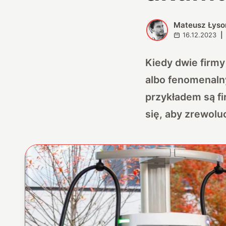
Mateusz Łyso
M
16.12.2023
|
Kiedy dwie firmy
albo fenomenaln
przykładem są fi
się, aby zrewol