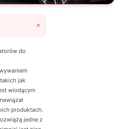
latorów do
cowywaniem
akich jak
jest wiodącym
 nawiązał
woich produktach.
rozwiążą jedne z