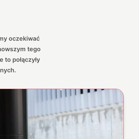
żemy oczekiwać
jnowszym tego
e to połączyły
znych.