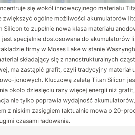
centruje się wokół innowacyjnego materiału Titan
e zwiększyć ogólne możliwości akumulatorów li
n Silicon to zupełnie nowa klasa materiału anod
a jest specjalnie dostosowana do akumulatorów l
kładzie firmy w Moses Lake w stanie Waszyngt
eriał składający się z nanostrukturalnych czą
ej, ma zastąpić grafit, czyli tradycyjny materia
towo-jonowych. Kluczową zaletą Titan Silicon jes
 około dziesięciu razy więcej energii niż grafit
acja nie tylko poprawia wydajność akumulatorów,
em z niskim zasięgiem (aktualnie mowa o 20-pr
ługimi czasami ładowania.