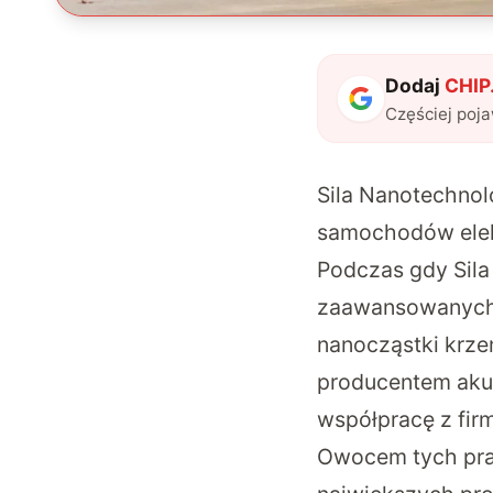
Dodaj
CHIP.
Częściej poj
Sila Nanotechnol
samochodów ele
Podczas gdy Sila
zaawansowanych 
nanocząstki krze
producentem akum
współpracę z firm
Owocem tych prac