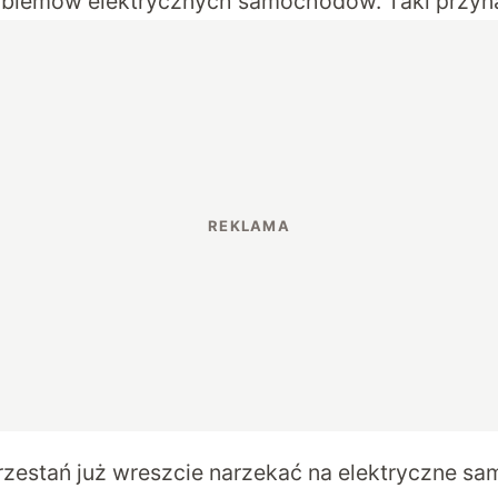
blemów elektrycznych samochodów. Taki przynaj
rzestań już wreszcie narzekać na elektryczne sa