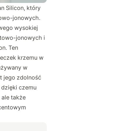
 Silicon, który
towo-jonowych.
owego wysokiej
itowo-jonowych i
on. Ten
steczek krzemu w
ł używany w
t jego zdolność
, dzięki czemu
 ale także
ocentowym