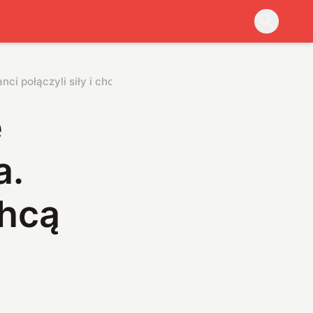
nci połączyli siły i chcą zrewolucjonizować akumulatory
e
a.
chcą