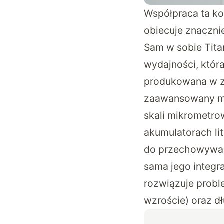
Współpraca ta kon
obiecuje znaczni
Sam w sobie Tita
wydajności, któr
produkowana w za
zaawansowany mat
skali mikrometrow
akumulatorach li
do przechowywania
sama jego integr
rozwiązuje probl
wzroście) oraz d