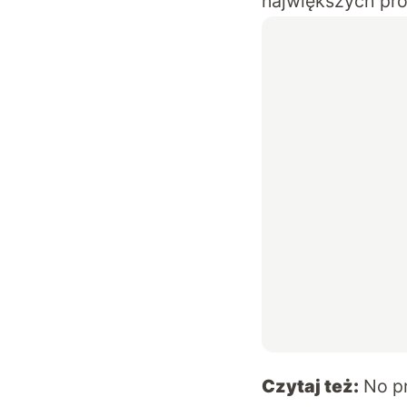
największych pro
Czytaj też:
No p