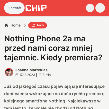
powrót
Home
Tech
Nothing Phone 2a ma
przed nami coraz mniej
tajemnic. Kiedy premiera?
Joanna Marteklas
J
17.12.2023
|
3
min
Już od jakiegoś czasu pojawiają się interesujące
doniesienia wskazujące na dość rychłą premierę
kolejnego smartfona Nothing. Najciekawsze w
tym jest to, że wcale nie chodzi od Nothing