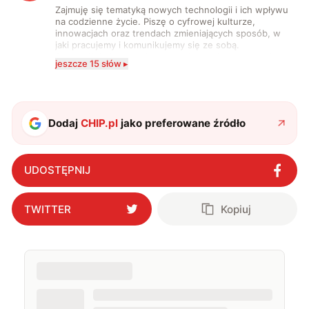
Zajmuję się tematyką nowych technologii i ich wpływu
na codzienne życie. Piszę o cyfrowej kulturze,
innowacjach oraz trendach zmieniających sposób, w
jaki pracujemy i komunikujemy się ze sobą.
Szczególnie interesuje mnie relacja między rozwojem
jeszcze 15 słów ▸
technologii a współczesną popkulturą. W wolnych
chwilach zakopuję się w książkach i komiksach —
najczęściej w fantastyce i wuxia.
Dodaj
CHIP.pl
jako preferowane źródło
UDOSTĘPNIJ
TWITTER
Kopiuj