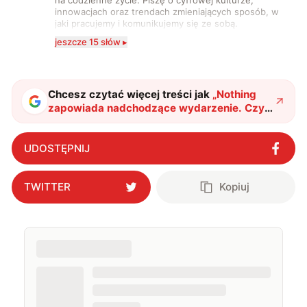
innowacjach oraz trendach zmieniających sposób, w
jaki pracujemy i komunikujemy się ze sobą.
Szczególnie interesuje mnie relacja między rozwojem
jeszcze 15 słów ▸
technologii a współczesną popkulturą. W wolnych
chwilach zakopuję się w książkach i komiksach —
najczęściej w fantastyce i wuxia.
Chcesz czytać więcej treści jak
„
Nothing
zapowiada nadchodzące wydarzenie. Czy
pojawi się nowy smartfon?
"
?
UDOSTĘPNIJ
TWITTER
Kopiuj