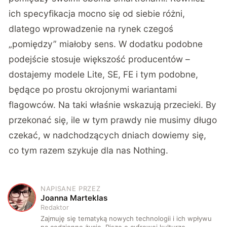
ich specyfikacja mocno się od siebie różni,
dlatego wprowadzenie na rynek czegoś
„pomiędzy” miałoby sens. W dodatku podobne
podejście stosuje większość producentów –
dostajemy modele Lite, SE, FE i tym podobne,
będące po prostu okrojonymi wariantami
flagowców. Na taki właśnie wskazują przecieki. By
przekonać się, ile w tym prawdy nie musimy długo
czekać, w nadchodzących dniach dowiemy się,
co tym razem szykuje dla nas Nothing.
NAPISANE PRZEZ
J
Joanna Marteklas
Redaktor
Zajmuję się tematyką nowych technologii i ich wpływu
na codzienne życie. Piszę o cyfrowej kulturze,