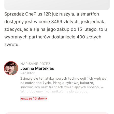
Sprzedaż OnePlus 12R już ruszyła, a smartfon
dostępny jest w cenie 3499 złotych, jeśli jednak
zdecydujecie się na jego zakup do 15 lutego, to u
wybranych partnerów dostaniecie 400 złotych
zwrotu.
NAPISANE PRZEZ
J
Joanna Marteklas
Redaktor
Zajmuję się tematyką nowych technologii i ich wpływu
na codzienne życie. Piszę o cyfrowej kulturze,
innowacjach oraz trendach zmieniających sposób, w
jaki pracujemy i komunikujemy się ze sobą.
Szczególnie interesuje mnie relacja między rozwojem
jeszcze 15 słów ▸
technologii a współczesną popkulturą. W wolnych
chwilach zakopuję się w książkach i komiksach —
najczęściej w fantastyce i wuxia.