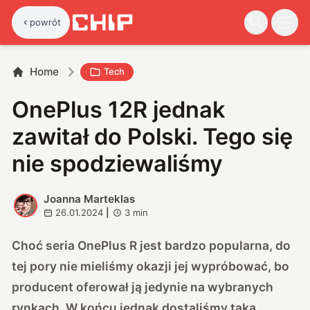
powrót
Home
Tech
OnePlus 12R jednak
zawitał do Polski. Tego się
nie spodziewaliśmy
Joanna Marteklas
J
26.01.2024
|
3
min
Choć seria OnePlus R jest bardzo popularna, do
tej pory nie mieliśmy okazji jej wypróbować, bo
producent oferował ją jedynie na wybranych
rynkach. W końcu jednak dostaliśmy taką