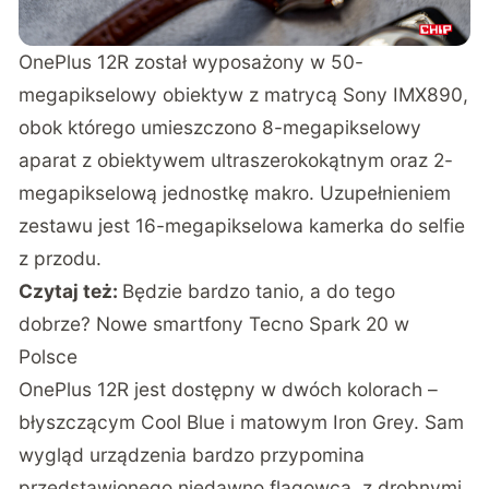
OnePlus 12R został wyposażony w 50-
megapikselowy obiektyw z matrycą Sony IMX890,
obok którego umieszczono 8-megapikselowy
aparat z obiektywem ultraszerokokątnym oraz 2-
megapikselową jednostkę makro. Uzupełnieniem
zestawu jest 16-megapikselowa kamerka do selfie
z przodu.
Czytaj też:
Będzie bardzo tanio, a do tego
dobrze? Nowe smartfony Tecno Spark 20 w
Polsce
OnePlus 12R jest dostępny w dwóch kolorach –
błyszczącym Cool Blue i matowym Iron Grey. Sam
wygląd urządzenia bardzo przypomina
przedstawionego niedawno flagowca, z drobnymi