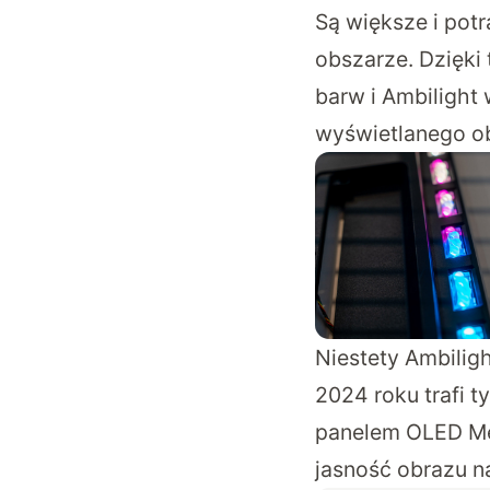
Są większe i pot
obszarze. Dzięki
barw i Ambilight
wyświetlanego ob
Niestety Ambilig
2024 roku trafi 
panelem OLED Met
jasność obrazu n