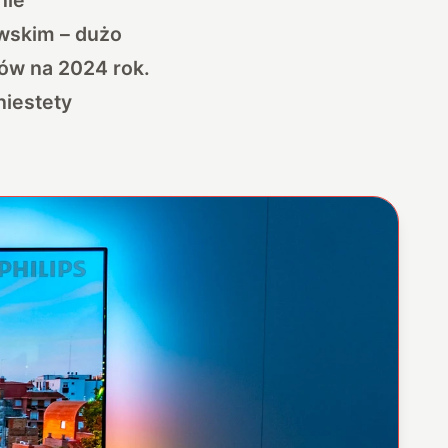
wskim – dużo
nów na 2024 rok.
niestety