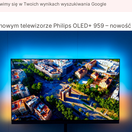
awimy się w Twoich wynikach wyszukiwania Google
 nowym telewizorze Philips OLED+ 959 – nowość 