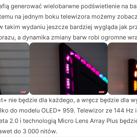
rafią generować wielobarwne podświetlenie na b
 temu na jednym boku telewizora możemy zobacz
 w takim wydaniu jeszcze bardziej wygląda jak pr
razu, a dynamika zmiany barw robi ogromne wra
ht+ nie będzie dla każdego, a wręcz będzie dla 
tylko do modelu OLED+ 959. Telewizor ze 144 Hz
a 2.0 i technologią Micro Lens Array Plus będzi
awet do 3 000 nitów.