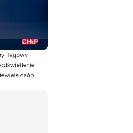
ny flagowy
podświetlenie
Niewiele osób