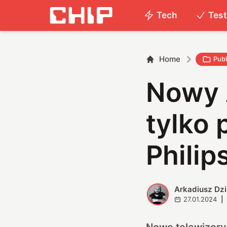
Tech
Tes
Home
Publ
Nowy A
tylko
Philip
Arkadiusz Dz
A
27.01.2024
|
Nowe telewizory,