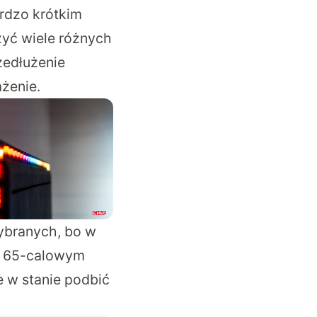
ardzo krótkim
yć wiele różnych
zedłużenie
żenie.
wybranych, bo w
 i 65-calowym
e w stanie podbić