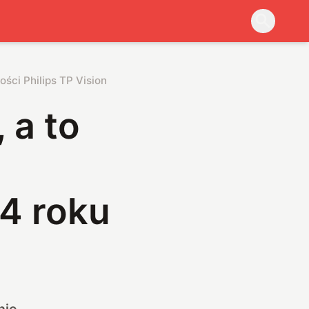
ości Philips TP Vision na 2024 roku
 a to
24 roku
nie