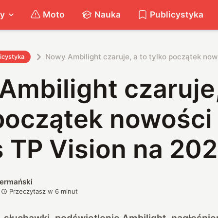
ty
Moto
Nauka
Publicystyka
Nowy Ambilight czaruje, a to tylko początek now
icystyka
mbilight czaruje,
 początek nowości
s TP Vision na 20
iermański
Przeczytasz w
6
minut
 słuchawki, podświetlenie Ambilight, nagłośnie