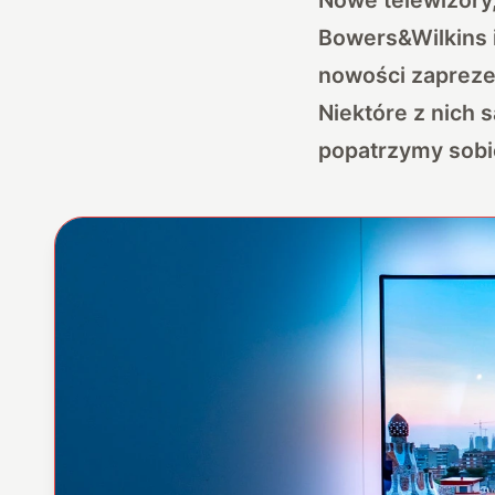
Bowers&Wilkins 
nowości zaprezen
Niektóre z nich 
popatrzymy sobie