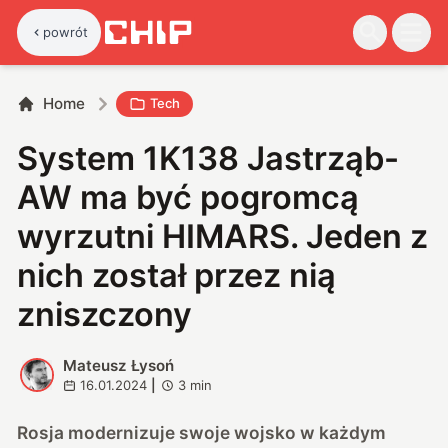
powrót
Home
Tech
System 1K138 Jastrząb-
AW ma być pogromcą
wyrzutni HIMARS. Jeden z
nich został przez nią
zniszczony
Mateusz Łysoń
M
16.01.2024
|
3
min
Rosja modernizuje swoje wojsko w każdym