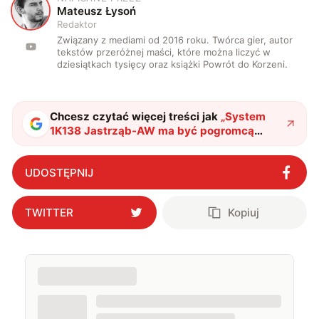
M
Mateusz Łysoń
Redaktor
Związany z mediami od 2016 roku. Twórca gier, autor
tekstów przeróżnej maści, które można liczyć w
dziesiątkach tysięcy oraz książki Powrót do Korzeni.
Chcesz czytać więcej treści jak
„
System
1K138 Jastrząb-AW ma być pogromcą
wyrzutni HIMARS. Jeden z nich został przez
nią zniszczony
"
?
UDOSTĘPNIJ
TWITTER
Kopiuj