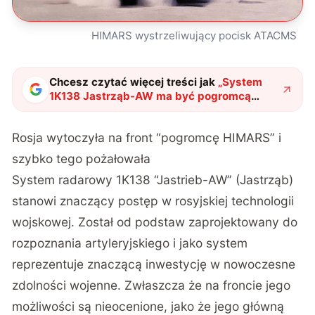
HIMARS wystrzeliwujący pocisk ATACMS
Chcesz czytać więcej treści jak
„
System
1K138 Jastrząb-AW ma być pogromcą
wyrzutni HIMARS. Jeden z nich został przez
nią zniszczony
"
?
Rosja wytoczyła na front “pogromcę HIMARS” i
szybko tego pożałowała
System radarowy 1K138 “Jastrieb-AW” (Jastrząb)
stanowi znaczący postęp w rosyjskiej technologii
wojskowej. Został od podstaw zaprojektowany do
rozpoznania artyleryjskiego i jako system
reprezentuje znaczącą inwestycję w nowoczesne
zdolności wojenne. Zwłaszcza że na froncie jego
możliwości są nieocenione, jako że jego główną