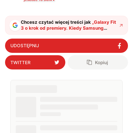
technologii a współczesną popkulturą. W wolnych
chwilach zakopuję się w książkach i komiksach —
najczęściej w fantastyce i wuxia.
Chcesz czytać więcej treści jak
„
Galaxy Fit
3 o krok od premiery. Kiedy Samsung
pokaże nową opaskę?
"
?
UDOSTĘPNIJ
TWITTER
Kopiuj