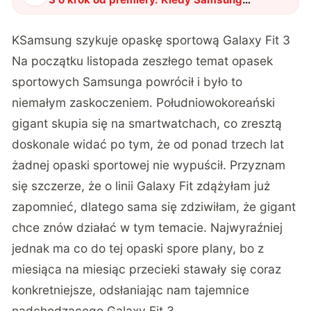
pokaże nową opaskę?
"
?
KSamsung szykuje opaskę sportową Galaxy Fit 3
Na początku listopada zeszłego temat opasek
sportowych Samsunga powrócił i było to
niemałym zaskoczeniem. Południowokoreański
gigant skupia się na smartwatchach, co zresztą
doskonale widać po tym, że od ponad trzech lat
żadnej opaski sportowej nie wypuścił. Przyznam
się szczerze, że o linii Galaxy Fit zdążyłam już
zapomnieć, dlatego sama się zdziwiłam, że gigant
chce znów działać w tym temacie. Najwyraźniej
jednak ma co do tej opaski spore plany, bo z
miesiąca na miesiąc przecieki stawały się coraz
konkretniejsze, odsłaniając nam tajemnice
nadchodzącego Galaxy Fit 3.