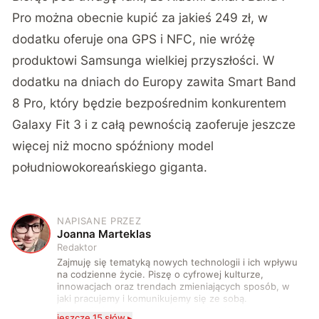
Pro można obecnie kupić za jakieś 249 zł, w
dodatku oferuje ona GPS i NFC, nie wróżę
produktowi Samsunga wielkiej przyszłości. W
dodatku na dniach do Europy zawita Smart Band
8 Pro, który będzie bezpośrednim konkurentem
Galaxy Fit 3 i z całą pewnością zaoferuje jeszcze
więcej niż mocno spóźniony model
południowokoreańskiego giganta.
NAPISANE PRZEZ
J
Joanna Marteklas
Redaktor
Zajmuję się tematyką nowych technologii i ich wpływu
na codzienne życie. Piszę o cyfrowej kulturze,
innowacjach oraz trendach zmieniających sposób, w
jaki pracujemy i komunikujemy się ze sobą.
Szczególnie interesuje mnie relacja między rozwojem
jeszcze 15 słów ▸