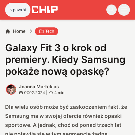
powrót
Home
Tech
Galaxy Fit 3 o krok od
premiery. Kiedy Samsung
pokaże nową opaskę?
Joanna Marteklas
J
07.02.2024
|
4
min
Dla wielu osób może być zaskoczeniem fakt, że
Samsung ma w swojej ofercie również opaski
sportowe. A jednak, choć od ponad trzech lat
nie pojawiła się w tym segmencie żadna