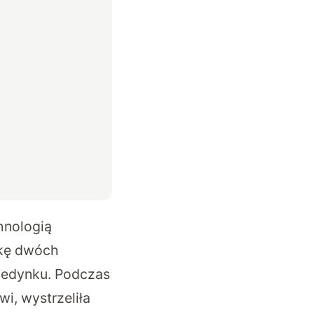
hnologią
lkę dwóch
ojedynku. Podczas
i, wystrzeliła