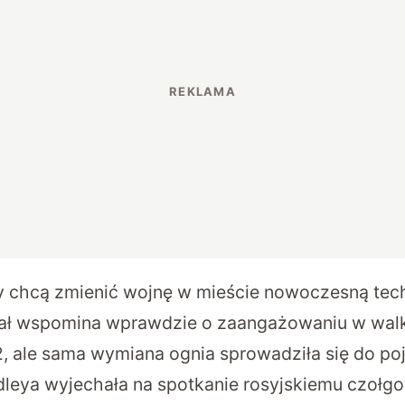
y chcą zmienić wojnę w mieście nowoczesną tec
ał wspomina wprawdzie o zaangażowaniu w wa
, ale sama wymiana ognia sprowadziła się do p
dleya wyjechała na spotkanie rosyjskiemu czołgow