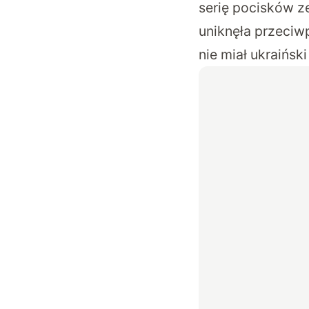
serię pocisków z
uniknęła przeci
nie miał ukraińsk