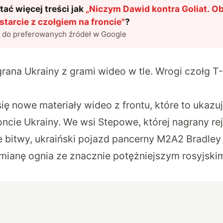
ać więcej treści jak
„
Niczym Dawid kontra Goliat. Ob
tarcie z czołgiem na froncie
"
?
l do preferowanych źródeł w Google
ana Ukrainy z grami wideo w tle. Wrogi czołg T
się nowe materiały wideo z frontu, które to ukazu
ncie Ukrainy. We wsi Stepowe, której nagrany re
e bitwy, ukraiński pojazd pancerny M2A2 Bradley
ianę ognia ze znacznie potężniejszym rosyjski