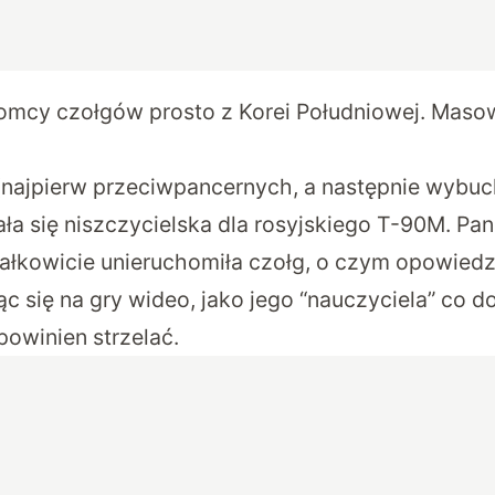
omcy czołgów prosto z Korei Południowej. Maso
(najpierw przeciwpancernych, a następnie wybu
ła się niszczycielska dla rosyjskiego T-90M. P
 całkowicie unieruchomiła czołg, o czym opowiedz
ąc się na gry wideo, jako jego “nauczyciela” co d
powinien strzelać.