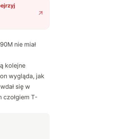
ejrzyj
-90M nie miał
ją kolejne
jon wygląda, jak
 wdał się w
m czołgiem T-