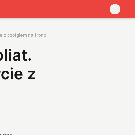
e z czołgiem na froncie
iat.
cie z
ą czy