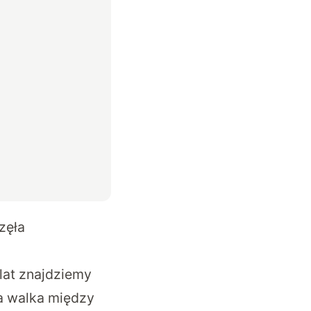
zęła
 lat znajdziemy
a walka między