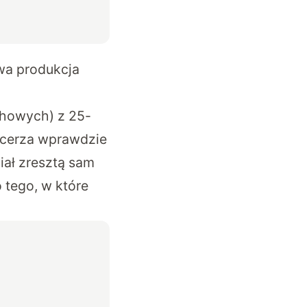
wa produkcja
chowych) z 25-
ancerza wprawdzie
iał zresztą sam
o tego, w które