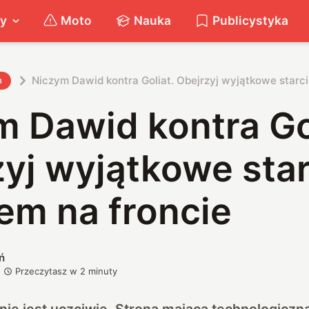
ty
Moto
Nauka
Publicystyka
Niczym Dawid kontra Goliat. Obejrzyj wyjątkowe starci
h
 Dawid kontra Gol
yj wyjątkowe star
em na froncie
ń
Przeczytasz w
2
minuty
 nie jest uczciwie. Strona mająca technologiczn