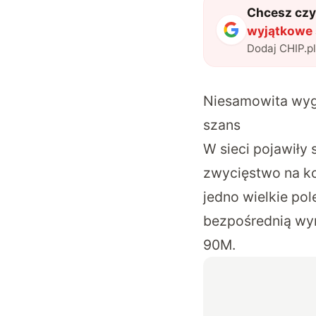
Chcesz czyt
wyjątkowe s
Dodaj CHIP.p
Niesamowita wygr
szans
W sieci pojawiły 
zwycięstwo na ko
jedno wielkie pol
bezpośrednią wym
90M.