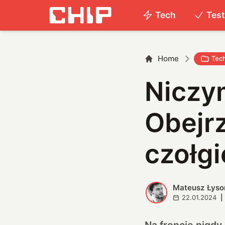
Tech
Tes
Home
Tec
Niczym
Obejrz
czołgi
Mateusz Łyso
M
22.01.2024
|
Na froncie nigdy