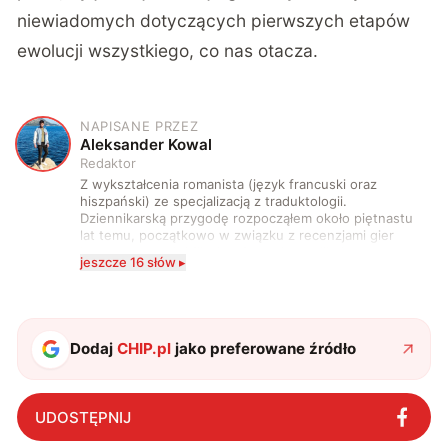
niewiadomych dotyczących pierwszych etapów
ewolucji wszystkiego, co nas otacza.
NAPISANE PRZEZ
A
Aleksander Kowal
Redaktor
Z wykształcenia romanista (język francuski oraz
hiszpański) ze specjalizacją z traduktologii.
Dziennikarską przygodę rozpocząłem około piętnastu
lat temu, początkowo w związku z recenzjami gier
komputerowych i filmów. Obecnie publikuję
jeszcze 16 słów ▸
zdecydowanie częściej na tematy związane z nauką
oraz technologią. W wolnym czasie uwielbiam
podróżować, śledzić kinowe i książkowe nowości, a
także uprawiać oraz oglądać sport.
Dodaj
CHIP.pl
jako preferowane źródło
UDOSTĘPNIJ