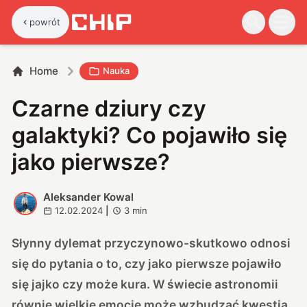
powrót
Home
Nauka
Czarne dziury czy
galaktyki? Co pojawiło się
jako pierwsze?
Aleksander Kowal
A
12.02.2024
|
3
min
Słynny dylemat przyczynowo-skutkowo odnosi
się do pytania o to, czy jako pierwsze pojawiło
się jajko czy może kura. W świecie astronomii
równie wielkie emocje może wzbudzać kwestia