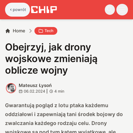
powrót
Home
Tech
Obejrzyj, jak drony
wojskowe zmieniają
oblicze wojny
Mateusz Łysoń
M
06.02.2024
|
4
min
Gwarantują pogląd z lotu ptaka każdemu
oddziałowi i zapewniają tani środek bojowy do
zwalczania każdego rodzaju celu. Drony
wojskowe są pod tym kątem wyjątkowe, ale