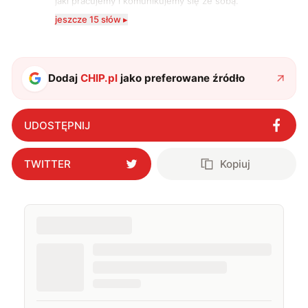
jaki pracujemy i komunikujemy się ze sobą.
Szczególnie interesuje mnie relacja między rozwojem
jeszcze 15 słów ▸
technologii a współczesną popkulturą. W wolnych
chwilach zakopuję się w książkach i komiksach —
najczęściej w fantastyce i wuxia.
Dodaj
CHIP.pl
jako preferowane źródło
UDOSTĘPNIJ
TWITTER
Kopiuj