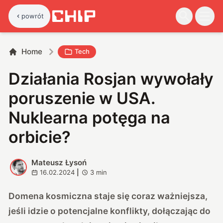
powrót
Home
Tech
Działania Rosjan wywołały
poruszenie w USA.
Nuklearna potęga na
orbicie?
Mateusz Łysoń
M
16.02.2024
|
3
min
Domena kosmiczna staje się coraz ważniejsza,
jeśli idzie o potencjalne konflikty, dołączając do