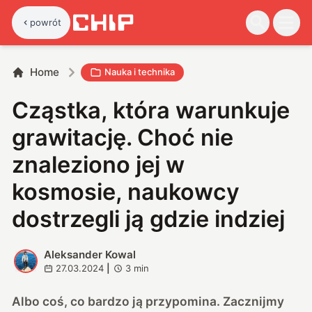
powrót
Home
Nauka i technika
Cząstka, która warunkuje
grawitację. Choć nie
znaleziono jej w
kosmosie, naukowcy
dostrzegli ją gdzie indziej
Aleksander Kowal
A
27.03.2024
|
3
min
Albo coś, co bardzo ją przypomina. Zacznijmy