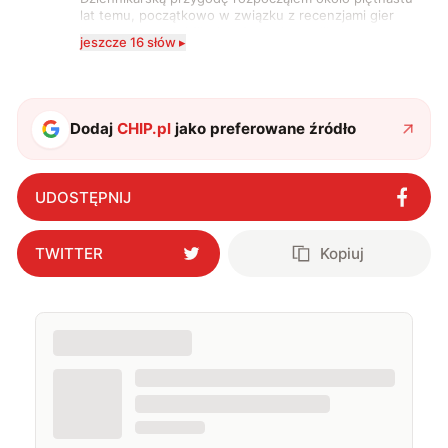
lat temu, początkowo w związku z recenzjami gier
komputerowych i filmów. Obecnie publikuję
jeszcze 16 słów ▸
zdecydowanie częściej na tematy związane z nauką
oraz technologią. W wolnym czasie uwielbiam
podróżować, śledzić kinowe i książkowe nowości, a
także uprawiać oraz oglądać sport.
Dodaj
CHIP.pl
jako preferowane źródło
UDOSTĘPNIJ
TWITTER
Kopiuj