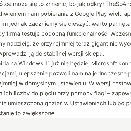
ótce może się to zmienić, bo jak odkrył
TheSpAnd
liwieniem nam pobierania z Google Play wielu apl
im jednak zaczniemy się cieszyć, warto pamiętać,
dy firma testuje podobną funkcjonalność. Wcześni
 nadzieję, że przynajmniej teraz gigant nie wyco
 wprowadzi ją do stabilnej wersji sklepu.
ida na Windows 11 już nie będzie. Microsoft koń
acjami, ulepszenie pozwoli nam na jednoczesne 
najmniej w domyślnym ustawieniu. W wersji testowe
a ich liczby do pięciu przy pomocy flagi – zapew
ie umieszczona gdzieś w Ustawieniach lub po p
stanie to zwiększone.