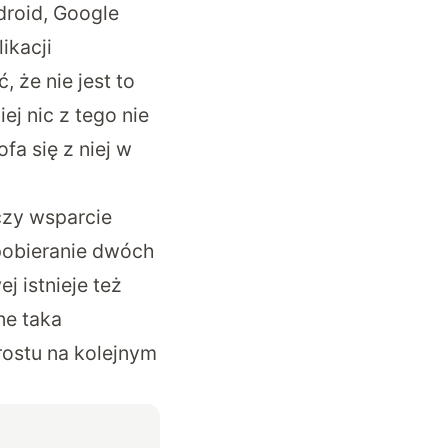
roid
, Google
ikacji
 że nie jest to
ej nic z tego nie
fa się z niej w
czy wsparcie
pobieranie dwóch
j istnieje też
ne taka
rostu na kolejnym