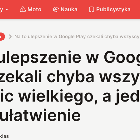
ty
Moto
Nauka
Publicystyka
Na to ulepszenie w Google Play czekali chyba wszyscy. 
h
 ulepszenie w Goo
zekali chyba wszy
ic wielkiego, a je
ułatwienie
klas