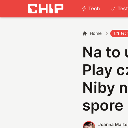
Tech
Tes
Home
Tec
Na to
Play c
Niby n
spore 
Joanna Marte
J