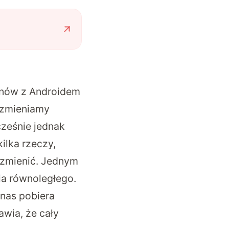
fonów z Androidem
y zmieniamy
cześnie jednak
ilka rzeczy,
 zmienić. Jednym
ia równoległego.
 nas pobiera
awia, że cały