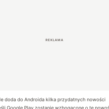
e doda do Androida kilka przydatnych nowości
jeśli Google Play zostanie wzbogacone o tę nowoś