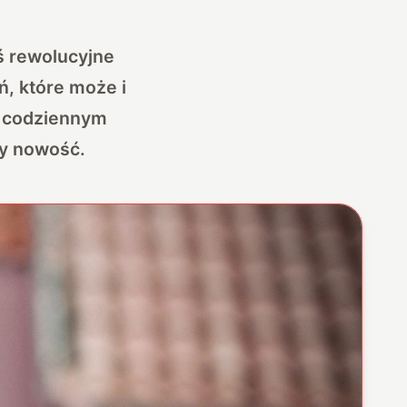
ś rewolucyjne
, które może i
 w codziennym
ay nowość.