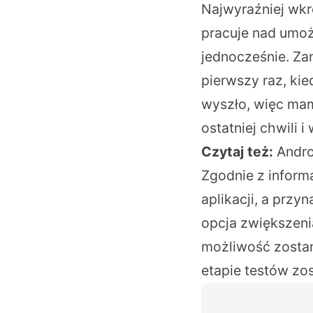
Najwyraźniej wkr
pracuje nad umoż
jednocześnie. Zan
pierwszy raz, kie
wyszło, więc mamy
ostatniej chwili i
Czytaj też:
Andro
Zgodnie z inform
aplikacji, a przy
opcja zwiększeni
możliwość zostan
etapie testów zo