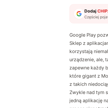
Dodaj
CHIP.
Częściej poj
Google Play pozwo
Sklep z aplikacj
korzystają niema
urządzenie, ale, 
zapewne każdy bę
które gigant z M
z takich niedoci
Zwykle nad tym s
jedną aplikację n