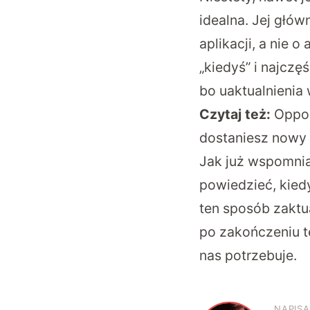
idealna. Jej głó
aplikacji, a nie o
„kiedyś” i najczę
bo uaktualnienia
Czytaj też:
Oppo 
dostaniesz nowy
Jak już wspomniał
powiedzieć, kiedy
ten sposób zaktu
po zakończeniu te
nas potrzebuje.
NAPISA