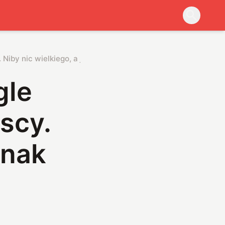
Niby nic wielkiego, a jednak spore ułatwienie
gle
scy.
dnak