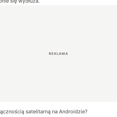
bnie się wydłuża.
łącznością satelitarną na Androidzie?