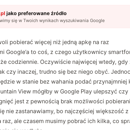
pl
jako preferowane źródło
awimy się w Twoich wynikach wyszukiwania Google
li pobierać więcej niż jedną apkę na raz
ami Google’a to coś, z czego użytkownicy smart
lże codziennie. Oczywiście najwięcej wtedy, gd
tak czy inaczej, trudno się bez niego obyć. Jedno
dzie w stanie bez wahania podać przynajmniej k
ountain View mógłby w Google Play ulepszyć czy
ągnięć jest z pewnością brak możliwości pobieran
ię nie zastanawiamy, bo najczęściej większość z
a raz, ale czasem musimy pobrać ich kilka, co spr