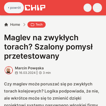
powrót
Home
Tech
Maglev na zwykłych
torach? Szalony pomysł
przetestowany
Marcin Powęska
M
16.03.2024
|
3
min
Czy maglev może poruszać się po zwykłych
torach kolejowych? Logika podpowiada, że nie,
ale wkrótce może się to zmienić dzięki
projektowi systemu pasywnego włoskiej firmy