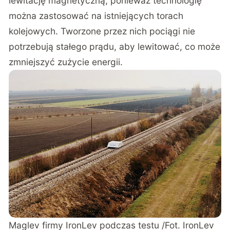
lewitację magnetyczną, ponieważ technologię
można zastosować na istniejących torach
kolejowych. Tworzone przez nich pociągi nie
potrzebują stałego prądu, aby lewitować, co może
zmniejszyć zużycie energii.
Maglev firmy IronLev podczas testu /Fot. IronLev