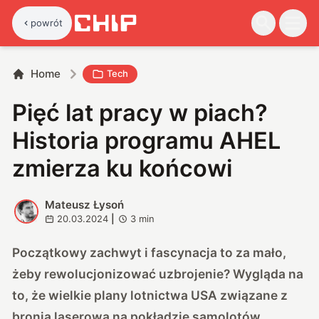
powrót
Home
Tech
Pięć lat pracy w piach?
Historia programu AHEL
zmierza ku końcowi
Mateusz Łysoń
M
20.03.2024
|
3
min
Początkowy zachwyt i fascynacja to za mało,
żeby rewolucjonizować uzbrojenie? Wygląda na
to, że wielkie plany lotnictwa USA związane z
bronią laserową na pokładzie samolotów