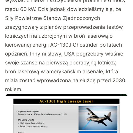
wysyłać z nieba niszczycielskie promienie o mocy
rzędu 60 kW. Dziś jednak dowiedzieliśmy się, że
Siły Powietrzne Stanów Zjednoczonych
zrezygnowały z planów przeprowadzenia testów
lotniczych na uzbrojonym w broń laserową o
kierowanej energii AC-130J Ghostrider po latach
opóźnień. Innymi słowy, USA pogrzebały właśnie
swoje szanse na pierwszą operacyjną lotniczą
broń laserową w amerykańskim arsenale, która
miała zostać wprowadzona na służbę przed 2030
rokiem.