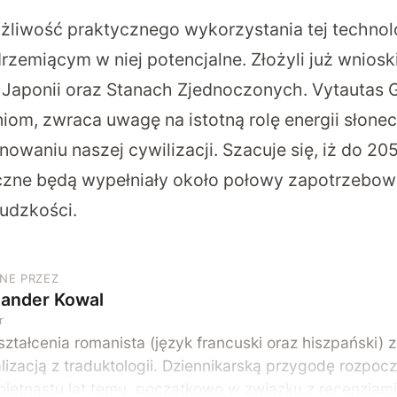
żliwość praktycznego wykorzystania tej technolog
drzemiącym w niej potencjalne. Złożyli już wnios
, Japonii oraz Stanach Zjednoczonych. Vytautas G
om, zwraca uwagę na istotną rolę energii słonec
owaniu naszej cywilizacji. Szacuje się, iż do 20
czne będą wypełniały około połowy zapotrzebow
ludzkości.
NE PRZEZ
sander Kowal
r
ztałcenia romanista (język francuski oraz hiszpański) 
lizacją z traduktologii. Dziennikarską przygodę rozpoc
piętnastu lat temu, początkowo w związku z recenzjami