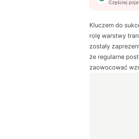
Częściej poj
Kluczem do sukce
rolę warstwy tra
zostały zapreze
że regularne pos
zaowocować wzro