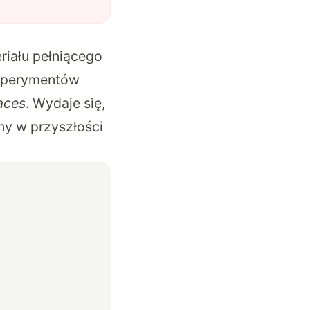
iału pełniącego
ksperymentów
aces
. Wydaje się,
ny w przyszłości