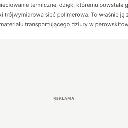
sieciowanie termiczne, dzięki któremu powstała 
ki trójwymiarowa sieć polimerowa. To właśnie j
 materiału transportującego dziury w perowskito