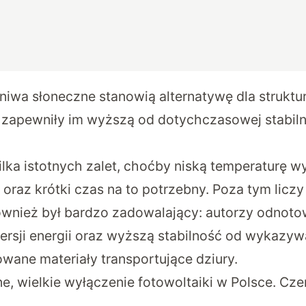
iwa słoneczne stanowią alternatywę dla strukt
 zapewniły im wyższą od dotychczasowej stabil
ilka istotnych zalet, choćby niską temperaturę 
raz krótki czas na to potrzebny. Poza tym liczy 
ównież był bardzo zadowalający: autorzy odnoto
rsji energii oraz wyższą stabilność od wykazyw
wane materiały transportujące dziury.
ne, wielkie wyłączenie fotowoltaiki w Polsce. C