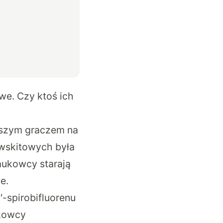
we. Czy ktoś ich
ejszym graczem na
owskitowych była
aukowcy starają
le.
-spirobifluorenu
ukowcy