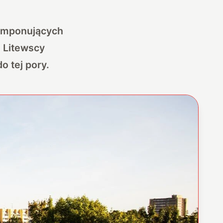
 imponujących
 Litewscy
o tej pory.