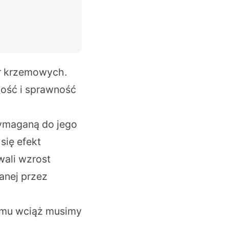
ur krzemowych.
ność i sprawność
wymaganą do jego
się efekt
wali wzrost
anej przez
zemu wciąż musimy