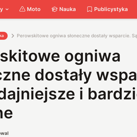
ty
Moto
Nauka
Publicystyka
Perowskitowe ogniwa słoneczne dostały wsparcie. Są w
ka
skitowe ogniwa
zne dostały wspa
ajniejsze i bardzi
ne
owal