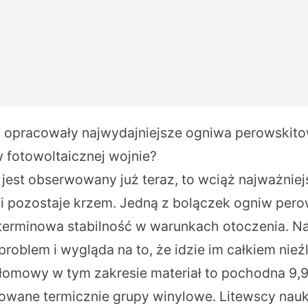
 opracowały najwydajniejsze ogniwa perowskito
 fotowoltaicznej wojnie?
t jest obserwowany już teraz, to wciąż najważni
ki pozostaje krzem. Jedną z bolączek ogniw per
oterminowa stabilność w warunkach otoczenia. N
problem i wygląda na to, że idzie im całkiem nieź
ełomowy w tym zakresie materiał to pochodna 9,9′
iowane termicznie grupy winylowe. Litewscy na