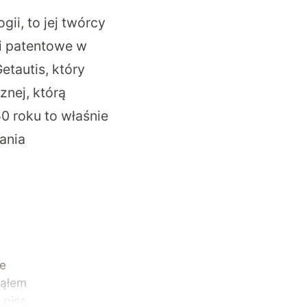
ii, to jej twórcy
ki patentowe w
etautis, który
znej, którą
50 roku to właśnie
ania
ze
ząłem
 gier