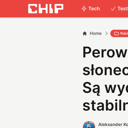
Tech
Tes
Home
Nau
Perow
słonec
Są wyd
stabil
Aleksander K
A