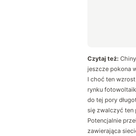
Czytaj też:
Chiny
jeszcze pokona w
I choć ten wzros
rynku fotowoltai
do tej pory dług
się zwalczyć ten 
Potencjalnie prz
zawierająca siec