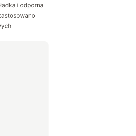
gładka i odporna
ą zastosowano
wych