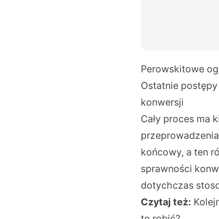
Perowskitowe ogn
Ostatnie postępy
konwersji
Cały proces ma k
przeprowadzenia o
końcowy, a ten r
sprawności konwe
dotychczas stoso
Czytaj też:
Kolej
to robić?