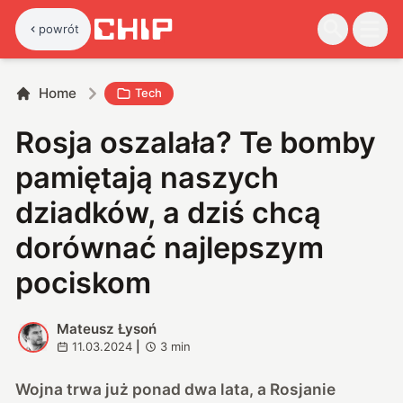
powrót
Home
Tech
Rosja oszalała? Te bomby
pamiętają naszych
dziadków, a dziś chcą
dorównać najlepszym
pociskom
Mateusz Łysoń
M
11.03.2024
|
3
min
Wojna trwa już ponad dwa lata, a Rosjanie