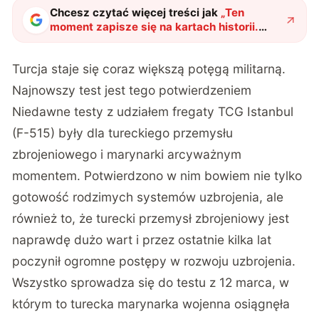
Chcesz czytać więcej treści jak
„
Ten
moment zapisze się na kartach historii.
Turcja staje się coraz większą militarną
potęgą
"
?
Turcja staje się coraz większą potęgą militarną.
Najnowszy test jest tego potwierdzeniem
Niedawne testy z udziałem fregaty TCG Istanbul
(F-515) były dla tureckiego przemysłu
zbrojeniowego i marynarki arcyważnym
momentem. Potwierdzono w nim bowiem nie tylko
gotowość rodzimych systemów uzbrojenia, ale
również to, że turecki przemysł zbrojeniowy jest
naprawdę dużo wart i przez ostatnie kilka lat
poczynił ogromne postępy w rozwoju uzbrojenia.
Wszystko sprowadza się do testu z 12 marca, w
którym to turecka marynarka wojenna osiągnęła