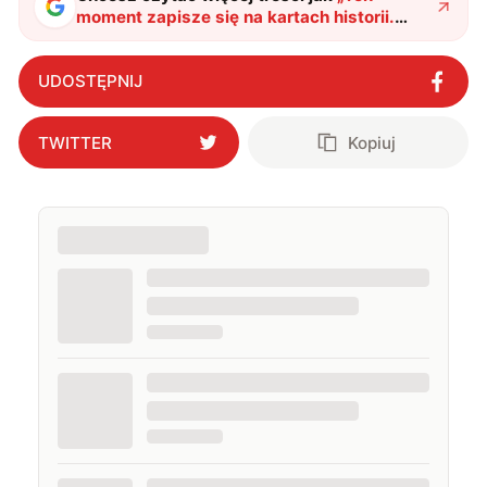
moment zapisze się na kartach historii.
Turcja staje się coraz większą militarną
potęgą
"
?
UDOSTĘPNIJ
TWITTER
Kopiuj