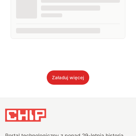
Załaduj więcej
Portal technologiczny z ponad
29
-letnią historią,