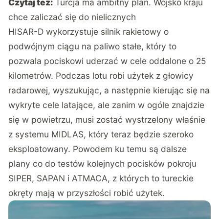
Czytaj też:
Turcja ma ambitny plan. Wojsko kraju
chce zaliczać się do nielicznych
HISAR-D wykorzystuje silnik rakietowy o
podwójnym ciągu na paliwo stałe, który to
pozwala pociskowi uderzać w cele oddalone o 25
kilometrów. Podczas lotu robi użytek z głowicy
radarowej, wyszukując, a następnie kierując się na
wykryte cele latające, ale zanim w ogóle znajdzie
się w powietrzu, musi zostać wystrzelony właśnie
z systemu MIDLAS, który teraz będzie szeroko
eksploatowany. Powodem ku temu są dalsze
plany co do testów kolejnych pocisków pokroju
SIPER, SAPAN i ATMACA, z których to tureckie
okręty mają w przyszłości robić użytek.