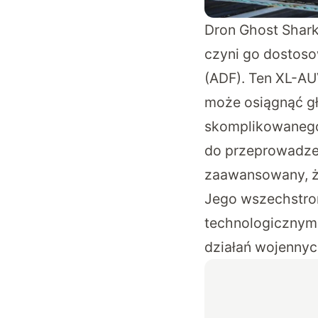
Dron Ghost Shark
czyni go dostoso
(ADF). Ten XL-AU
może osiągnąć g
skomplikowanego z
do przeprowadzeni
zaawansowany, że
Jego wszechstro
technologicznymi
działań wojennyc