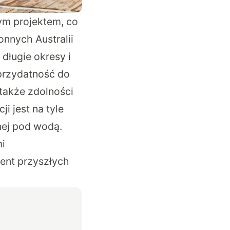
ym projektem, co
nnych Australii
długie okresy i
przydatność do
 także zdolności
i jest na tyle
nej pod wodą.
i
ent przyszłych