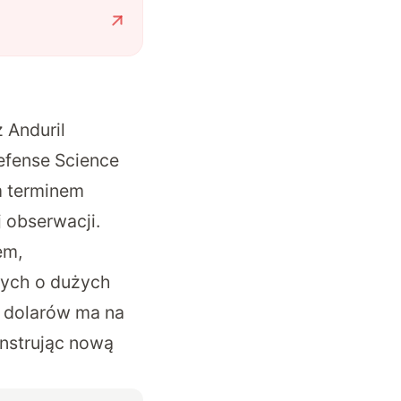
 Anduril
Defense Science
m terminem
 obserwacji.
em,
ych o dużych
n dolarów ma na
onstrując nową