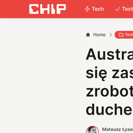
Tech
Tes
Home
Tec
Austra
się za
zrobo
duch
Mateusz Łyso
M