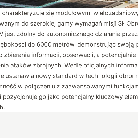
 charakteryzuje się modułowym, wielozadaniow
wanym do szerokiej gamy wymagań misji Sił Obro
V jest zdolny do autonomicznego działania przez 
łębokości do 6000 metrów, demonstrując swoją 
bierania informacji, obserwacji, a potencjalnie
a ataków zbrojnych. Wedle oficjalnych informacj
 ustanawia nowy standard w technologii obron
nność w połączeniu z zaawansowanymi funkcjam
 pozycjonuje go jako potencjalny kluczowy elem
h.