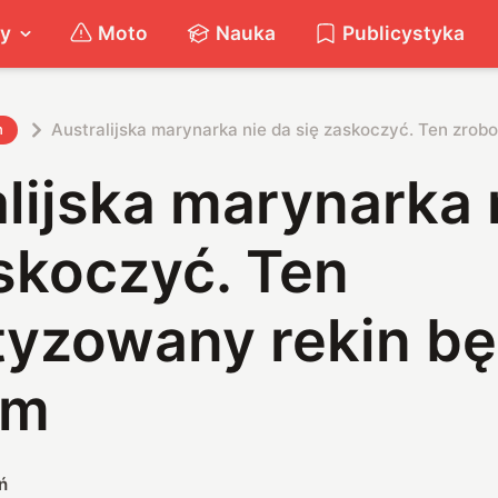
ty
Moto
Nauka
Publicystyka
Australijska marynarka nie da się zaskoczyć. Ten zro
h
lijska marynarka 
skoczyć. Ten
tyzowany rekin bę
em
ń