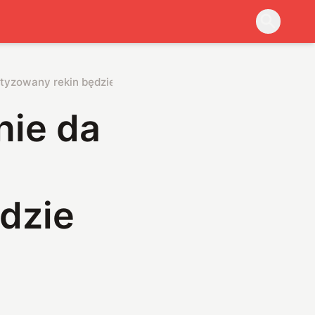
botyzowany rekin będzie duchem
nie da
dzie