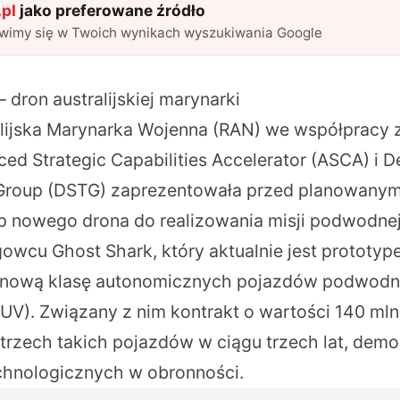
pl
jako preferowane źródło
awimy się w Twoich wynikach wyszukiwania Google
 dron australijskiej marynarki
lijska Marynarka Wojenna (RAN) we współpracy z
ced Strategic Capabilities Accelerator (ASCA) i 
Group (DSTG) zaprezentowała przed planowany
p nowego drona do realizowania misji podwodnej
wcu Ghost Shark, który aktualnie jest prototyp
 nową klasę autonomicznych pojazdów podwodn
UV). Związany z nim kontrakt o wartości 140 ml
trzech takich pojazdów w ciągu trzech lat, dem
chnologicznych w obronności.