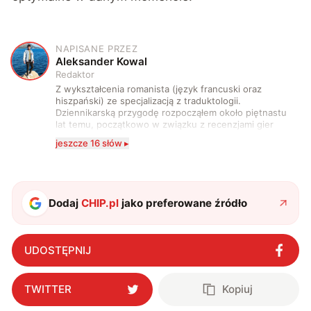
NAPISANE PRZEZ
A
Aleksander Kowal
Redaktor
Z wykształcenia romanista (język francuski oraz
hiszpański) ze specjalizacją z traduktologii.
Dziennikarską przygodę rozpocząłem około piętnastu
lat temu, początkowo w związku z recenzjami gier
komputerowych i filmów. Obecnie publikuję
jeszcze 16 słów ▸
zdecydowanie częściej na tematy związane z nauką
oraz technologią. W wolnym czasie uwielbiam
podróżować, śledzić kinowe i książkowe nowości, a
także uprawiać oraz oglądać sport.
Dodaj
CHIP.pl
jako preferowane źródło
UDOSTĘPNIJ
TWITTER
Kopiuj