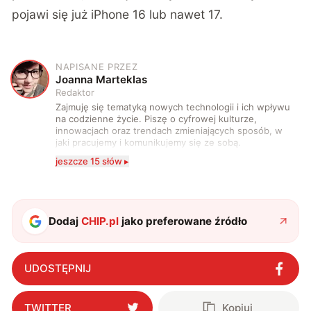
pojawi się już iPhone 16 lub nawet 17.
NAPISANE PRZEZ
J
Joanna Marteklas
Redaktor
Zajmuję się tematyką nowych technologii i ich wpływu
na codzienne życie. Piszę o cyfrowej kulturze,
innowacjach oraz trendach zmieniających sposób, w
jaki pracujemy i komunikujemy się ze sobą.
Szczególnie interesuje mnie relacja między rozwojem
jeszcze 15 słów ▸
technologii a współczesną popkulturą. W wolnych
chwilach zakopuję się w książkach i komiksach —
najczęściej w fantastyce i wuxia.
Dodaj
CHIP.pl
jako preferowane źródło
UDOSTĘPNIJ
TWITTER
Kopiuj