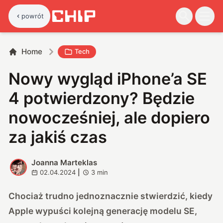
powrót
Home
Tech
Nowy wygląd iPhone’a SE
4 potwierdzony? Będzie
nowocześniej, ale dopiero
za jakiś czas
Joanna Marteklas
J
02.04.2024
|
3
min
Chociaż trudno jednoznacznie stwierdzić, kiedy
Apple wypuści kolejną generację modelu SE,