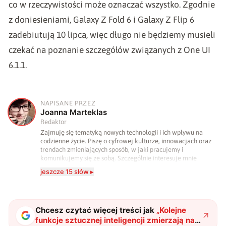
co w rzeczywistości może oznaczać wszystko. Zgodnie
z doniesieniami, Galaxy Z Fold 6 i Galaxy Z Flip 6
zadebiutują 10 lipca, więc długo nie będziemy musieli
czekać na poznanie szczegółów związanych z One UI
6.1.1.
NAPISANE PRZEZ
J
Joanna Marteklas
Redaktor
Zajmuję się tematyką nowych technologii i ich wpływu na
codzienne życie. Piszę o cyfrowej kulturze, innowacjach oraz
trendach zmieniających sposób, w jaki pracujemy i
komunikujemy się ze sobą. Szczególnie interesuje mnie
relacja między rozwojem technologii a współczesną
jeszcze 15 słów ▸
popkulturą. W wolnych chwilach zakopuję się w książkach i
komiksach — najczęściej w fantastyce i wuxia.
Chcesz czytać więcej treści jak
„
Kolejne
funkcje sztucznej inteligencji zmierzają na