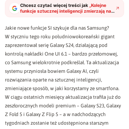
Chcesz czytać więcej treści jak
„
Kolejne
funkcje sztucznej inteligencji zmierzają na
smartfony Galaxy. Co przygotowuje
Samsung?
"
?
Jakie nowe funkcje SI szykuje dla nas Samsung?
W styczniu tego roku południowokoreański gigant
zaprezentował serię Galaxy S24, działającą pod
kontrolą nakładki One UI 6.1 – bardzo przełomowej,
co Samsung wielokrotnie podkreślał. Ta aktualizacja
systemu przyniosła bowiem Galaxy AI, czyli
rozwiązania oparte na sztucznej inteligencji,
zmieniające sposób, w jaki korzystamy ze smartfona.
W ciągu ostatnich miesięcy aktualizacja trafiła już do
zeszłorocznych modeli premium – Galaxy S23, Galaxy
Z Fold 5 i Galaxy Z Flip 5 – a w nadchodzących
tygodniach zostanie też udostępniona starszym