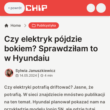
powrót
Home
Publicystyka
Czy elektryk pójdzie
bokiem? Sprawdziłam to
w Hyundaiu
Sylwia Januszkiewicz
S
14.05.2024
|
4
min
Czy elektryki potrafią driftować? Jasne, że
potrafią. W sieci znajdziecie mnóstwo publikacji
na ten temat. Hyundai planował pokazać nam na
przykładzie modelu Ioniq 5N, ale gdzie tutaj