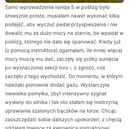
Samo wprowadzenie Ioniqa 5 w poślizg było
śmiesznie proste, musiałam nawet wykonać kilka
podejść, aby wyczuć pedał przyspieszenia i nie
dowalić mu za dużo mocy na starcie, bo wpadał w
poślizg, którego nie dało się opanować. Kiedy już
(z pomocą instruktora) ogarnęłam, ile mniej więcej
mocy muszę mu dać, zaczęły się próby sunięcia
po wyznaczonej sekcji toru i, o zgrozo, coś
zaczęło z tego wychodzić. Do momentu, w którym
należało ponownie dodać gazu. Wystarczyła
niewielka pomyłka, zbyt intensywny sygnał
wysłany do silnika i tak oto stałam się mistrzynią
uprawiania szalonych bączków na torze. Chcąc
zaoszczędzić sobie dalszych upokorzeń, z chęcią
oddałam miejsce za kierownicą instruktorowi,