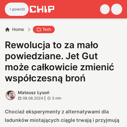
powrót
Home
Tech
Rewolucja to za mało
powiedziane. Jet Gut
może całkowicie zmienić
współczesną broń
Mateusz Łysoń
M
08.06.2024
|
3
min
Chociaż eksperymenty z alternatywami dla
ładunków miotających ciągle trwają i przyjmują