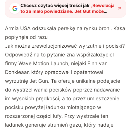
Chcesz czytać więcej treści jak
„
Rewolucja
to za mało powiedziane. Jet Gut może
całkowicie zmienić współczesną broń
"
?
Armia USA odszukała perełkę na rynku broni. Kasa
popłynęła od razu
Jak można zrewolucjonizować wyrzutnie i pociski?
Odpowiedź na to pytanie zna współzałożyciel
firmy Wave Motion Launch, niejaki Finn van
Donkleaar, który opracował i opatentował
wyrzutnię Jet Gun. Ta oferuje unikalne podejście
do wystrzeliwania pocisków poprzez nadawanie
im wysokich prędkości, a to przez umieszczenie
pocisku powyżej ładunku miotającego w
rozszerzonej części lufy. Przy wystrzale ten
ładunek generuje strumień gazu, który nadaje