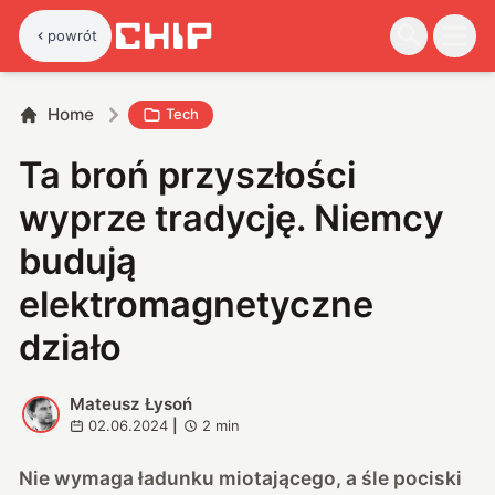
powrót
Home
Tech
Ta broń przyszłości
wyprze tradycję. Niemcy
budują
elektromagnetyczne
działo
Mateusz Łysoń
M
02.06.2024
|
2
min
Nie wymaga ładunku miotającego, a śle pociski