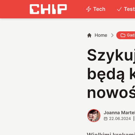
Tech
Tes
Home
Gad
Szykuj
będą 
nowoś
Joanna Marte
J
22.06.2024
|
Wielkimi krokami