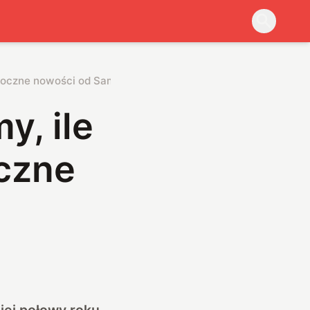
goroczne nowości od Samsunga
y, ile
czne
iej połowy roku –