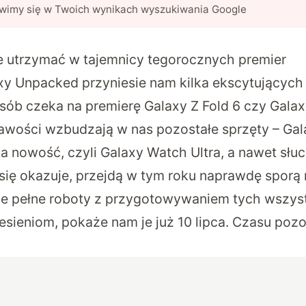
awimy się w Twoich wynikach wyszukiwania Google
 utrzymać w tajemnicy tegorocznych premier
y Unpacked przyniesie nam kilka ekscytujących
ób czeka na premierę Galaxy Z Fold 6 czy Galaxy 
awości wzbudzają w nas pozostałe sprzęty – Gal
ta nowość, czyli Galaxy Watch Ultra, a nawet słu
k się okazuje, przejdą w tym roku naprawdę spor
e pełne roboty z przygotowywaniem tych wszyst
iesieniom, pokaże nam je już 10 lipca. Czasu poz