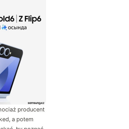
chociaż producent
ked, a potem