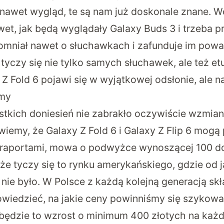
 nawet wygląd, te są nam już doskonale znane. W
et, jak będą wyglądały Galaxy Buds 3 i trzeba p
omniał nawet o słuchawkach i zafunduje im pow
yczy się nie tylko samych słuchawek, ale też etu
 Z Fold 6 pojawi się w wyjątkowej odsłonie, ale n
amy
tkich doniesień nie zabrakło oczywiście wzmia
wiemy, że Galaxy Z Fold 6 i Galaxy Z Flip 6 mogą 
z raportami, mowa o podwyżce wynoszącej 100 d
że tyczy się to rynku amerykańskiego, gdzie od 
nie było. W Polsce z każdą kolejną generacją skł
owiedzieć, na jakie ceny powinniśmy się szykow
 będzie to wzrost o minimum 400 złotych na każ