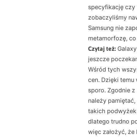
specyfikację czy
zobaczyliśmy naw
Samsung nie zap
metamorfozę, co t
Galaxy
Czytaj też:
jeszcze poczek
Wśród tych wszys
cen. Dzięki temu 
sporo. Zgodnie 
należy pamiętać, 
takich podwyżek 
dlatego trudno p
więc założyć, że