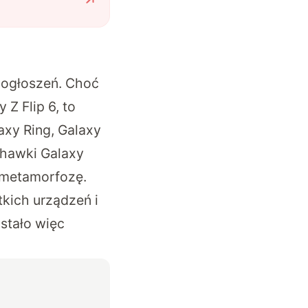
 ogłoszeń. Choć
Z Flip 6, to
axy Ring, Galaxy
chawki Galaxy
ą metamorfozę.
kich urządzeń i
ostało więc