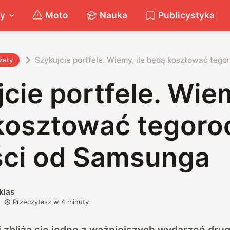
ty
Moto
Nauka
Publicystyka
Szykujcie portfele. Wiemy, ile będą kosztować te
żety
cie portfele. Wiem
kosztować tegoro
ci od Samsunga
klas
Przeczytasz w
4
minuty
 zbliża się jedno z ważniejszych wydarzeń drug