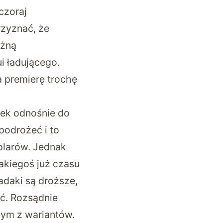
czoraj
rzyznać, że
ażną
i ładującego.
a premierę trochę
nek odnośnie do
podrożeć i to
olarów. Jednak
jakiegoś już czasu
adaki są droższe,
ać. Rozsądnie
dym z wariantów.