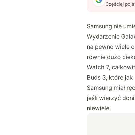
Częściej poj
Samsung nie umie
Wydarzenie Galax
na pewno wiele os
równie dużo ciek
Watch 7, całkowi
Buds 3, które ja
Samsung miał ręc
jeśli wierzyć don
niewiele.