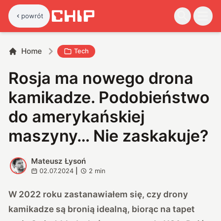
powrót
Home
Tech
Rosja ma nowego drona
kamikadze. Podobieństwo
do amerykańskiej
maszyny… Nie zaskakuje?
Mateusz Łysoń
M
02.07.2024
|
2
min
W 2022 roku zastanawiałem się, czy
drony
kamikadze są bronią idealną, biorąc na tapet