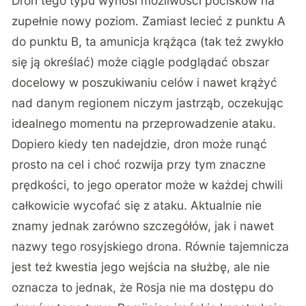
Dron tego typu wynosi możliwości pocisków na
zupełnie nowy poziom. Zamiast lecieć z punktu A
do punktu B, ta amunicja krążąca (tak też zwykło
się ją określać) może ciągle podglądać obszar
docelowy w poszukiwaniu celów i nawet krążyć
nad danym regionem niczym jastrząb, oczekując
idealnego momentu na przeprowadzenie ataku.
Dopiero kiedy ten nadejdzie, dron może runąć
prosto na cel i choć rozwija przy tym znaczne
prędkości, to jego operator może w każdej chwili
całkowicie wycofać się z ataku. Aktualnie
nie
znamy
jednak zarówno szczegółów, jak i nawet
nazwy tego rosyjskiego drona. Równie tajemnicza
jest też kwestia jego wejścia na służbę, ale nie
oznacza to jednak, że Rosja nie ma dostępu do