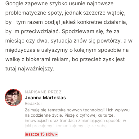
Google zapewne szybko usunie najnowsze
problematyczne spoty, jednak szczerze wątpię,
by i tym razem podjął jakieś konkretne działania,
by im przeciwdziałać. Spodziewam się, że za
miesiąc czy dwa, sytuacja znów się powtórzy, a w
międzyczasie usłyszymy o kolejnym sposobie na
walkę z blokerami reklam, bo przecież zysk jest
tutaj najważniejszy.
NAPISANE PRZEZ
J
Joanna Marteklas
Redaktor
Zajmuję się tematyką nowych technologii i ich wpływu
na codzienne życie. Piszę o cyfrowej kulturze,
innowacjach oraz trendach zmieniających sposób, w
jaki pracujemy i komunikujemy się ze sobą.
Szczególnie interesuje mnie relacja między rozwojem
jeszcze 15 słów ▸
technologii a współczesną popkulturą. W wolnych