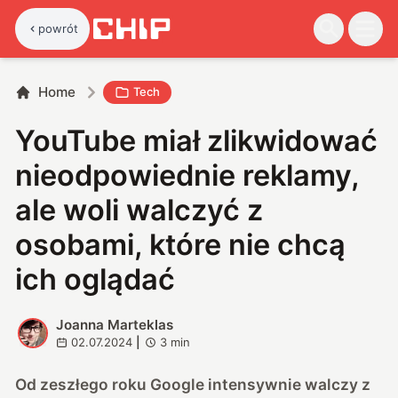
powrót
Home
Tech
YouTube miał zlikwidować
nieodpowiednie reklamy,
ale woli walczyć z
osobami, które nie chcą
ich oglądać
Joanna Marteklas
J
02.07.2024
|
3
min
Od zeszłego roku Google intensywnie walczy z