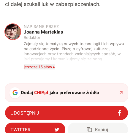
ci dalej szukali luk w zabezpieczeniach.
NAPISANE PRZEZ
J
Joanna Marteklas
Redaktor
Zajmuję się tematyką nowych technologii i ich wpływu
na codzienne życie. Piszę o cyfrowej kulturze,
innowacjach oraz trendach zmieniających sposób, w
jaki pracujemy i komunikujemy się ze sobą.
Szczególnie interesuje mnie relacja między rozwojem
jeszcze 15 słów ▸
technologii a współczesną popkulturą. W wolnych
chwilach zakopuję się w książkach i komiksach —
najczęściej w fantastyce i wuxia.
Dodaj
CHIP.pl
jako preferowane źródło
UDOSTĘPNIJ
TWITTER
Kopiuj