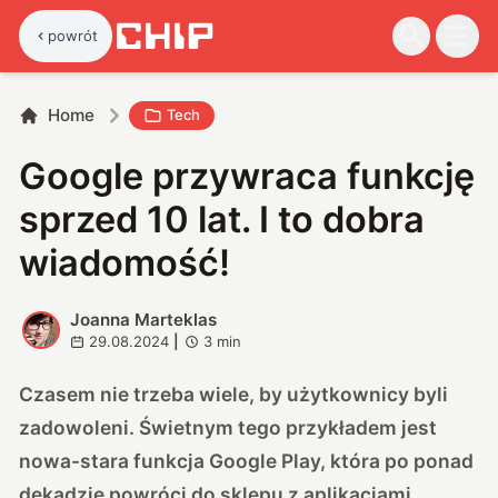
powrót
Home
Tech
Google przywraca funkcję
sprzed 10 lat. I to dobra
wiadomość!
Joanna Marteklas
J
29.08.2024
|
3
min
Czasem nie trzeba wiele, by użytkownicy byli
zadowoleni. Świetnym tego przykładem jest
nowa-stara funkcja Google Play, która po ponad
dekadzie powróci do sklepu z aplikacjami.