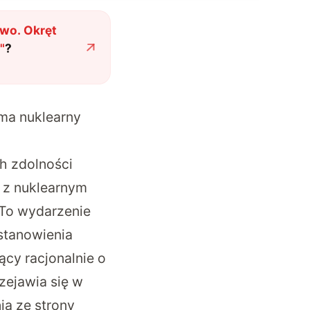
two. Okręt
"
?
 ma nuklearny
h zdolności
 z nuklearnym
 To wydarzenie
stanowienia
ący racjonalnie o
zejawia się w
ia ze strony