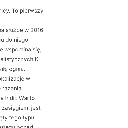
icy. To pierwszy
 na służbę w 2016
u do niego.
nie wspomina się,
alistycznych K-
iłę ognia.
okalizacje w
o rażenia
a Indii. Warto
zasięgiem, jest
ęty tego typu
asięgu ponad