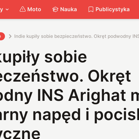
ty
Moto
Nauka
Publicystyka
Indie kupiły sobie bezpieczeństwo. Okręt podwodny INS
h
kupiły sobie
eczeństwo. Okręt
dny INS Arighat 
rny napęd i pocis
yczne