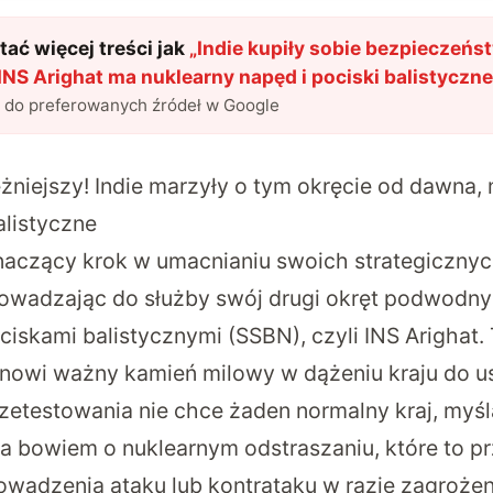
ać więcej treści jak
„
Indie kupiły sobie bezpieczeńs
NS Arighat ma nuklearny napęd i pociski balistyczne
l do preferowanych źródeł w Google
ężniejszy! Indie marzyły o tym okręcie od dawna,
alistyczne
naczący krok w umacnianiu swoich strategicznyc
owadzając do służby swój drugi okręt podwodny
iskami balistycznymi (SSBN), czyli INS Arighat.
nowi ważny kamień milowy w dążeniu kraju do u
przetestowania nie chce żaden normalny kraj, myśl
a bowiem o nuklearnym odstraszaniu, które to pr
wadzenia ataku lub kontrataku w razie zagrożen