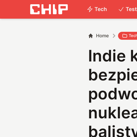
Tech
Tes
Home
Tec
Indie 
bezpi
podwo
nuklea
balist