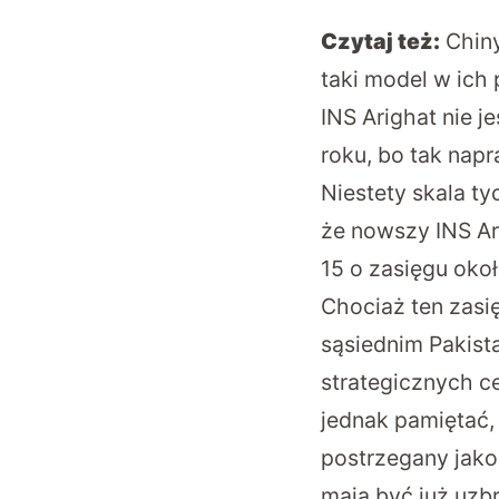
Czytaj też:
Chin
taki model w ich
INS Arighat nie j
roku, bo tak nap
Niestety skala ty
że nowszy INS Ar
15 o zasięgu okoł
Chociaż ten zasi
sąsiednim Pakista
strategicznych ce
jednak pamiętać,
postrzegany jako
mają być już uzb