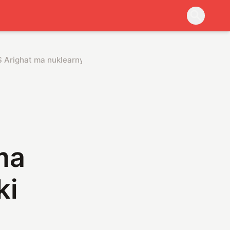
 Arighat ma nuklearny napęd i pociski balistyczne
ma
ki