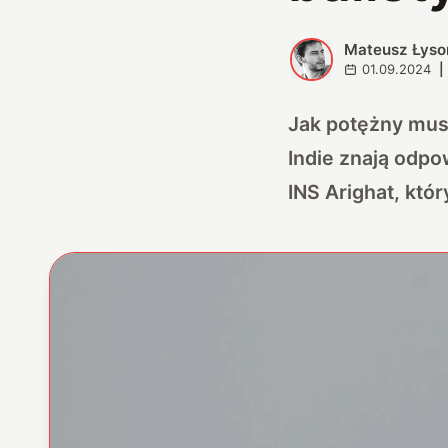
Mateusz Łyso
M
01.09.2024
|
Jak potężny musi
Indie znają odpo
INS Arighat, kt