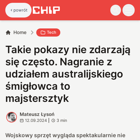
powrót
Home
Tech
Takie pokazy nie zdarzają
się często. Nagranie z
udziałem australijskiego
śmigłowca to
majstersztyk
Mateusz Łysoń
M
12.09.2024
|
3
min
Wojskowy sprzęt wygląda spektakularnie nie