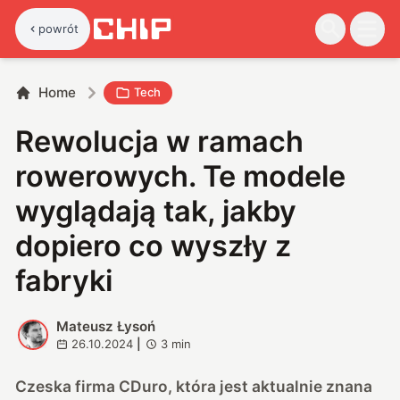
powrót
Home
Tech
Rewolucja w ramach
rowerowych. Te modele
wyglądają tak, jakby
dopiero co wyszły z
fabryki
Mateusz Łysoń
M
26.10.2024
|
3
min
Czeska firma CDuro, która jest aktualnie znana