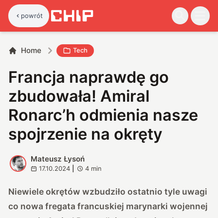
powrót
Home
Tech
Francja naprawdę go
zbudowała! Amiral
Ronarc’h odmienia nasze
spojrzenie na okręty
Mateusz Łysoń
M
17.10.2024
|
4
min
Niewiele okrętów wzbudziło ostatnio tyle uwagi
co nowa fregata francuskiej marynarki wojennej