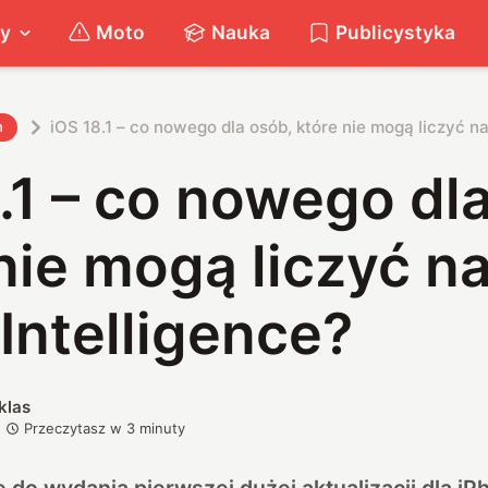
ty
Moto
Nauka
Publicystyka
iOS 18.1 – co nowego dla osób, które nie mogą liczyć na
h
.1 – co nowego dl
nie mogą liczyć n
Intelligence?
klas
Przeczytasz w
3
minuty
ę do wydania pierwszej dużej aktualizacji dla iP