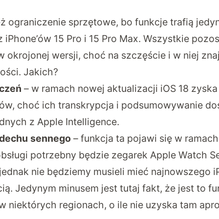
ograniczenie sprzętowe, bo funkcje trafią jedyni
z iPhone’ów 15 Pro i 15 Pro Max. Wszystkie pozos
 okrojonej wersji, choć na szczęście i w niej znaj
ści. Jakich?
ączeń
– w ramach nowej aktualizacji iOS 18 zysk
w, choć ich transkrypcja i podsumowywanie do
nych z Apple Intelligence.
dechu sennego
– funkcja ta pojawi się w ramach
j obsługi potrzebny będzie zegarek Apple Watch Se
 jednak nie będziemy musieli mieć najnowszego iP
. Jedynym minusem jest tutaj fakt, że jest to fu
w niektórych regionach, o ile nie uzyska tam ap