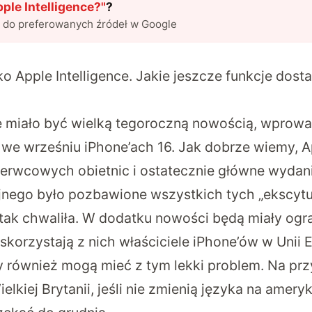
pple Intelligence?
"
?
l do preferowanych źródeł w Google
ylko Apple Intelligence. Jakie jeszcze funkcje dos
ce miało być wielką tegoroczną nowością, wprow
 we wrześniu iPhone’ach 16. Jak dobrze wiemy, A
zerwcowych obietnic i ostatecznie główne wyda
nego było pozbawione wszystkich tych „ekscytuj
ę tak chwaliła. W dodatku nowości będą miały ogr
skorzystają z nich właściciele iPhone’ów w Unii E
y również mogą mieć z tym lekki problem. Na prz
lkiej Brytanii, jeśli nie zmienią języka na amery