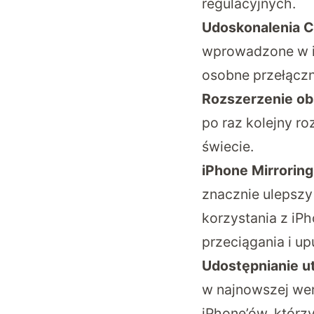
regulacyjnych.
Udoskonalenia 
wprowadzone w iO
osobne przełączni
Rozszerzenie ob
po raz kolejny r
świecie.
iPhone Mirrorin
znacznie ulepszy
korzystania z iP
przeciągania i up
Udostępnianie u
w najnowszej wer
iPhone’ów, którzy