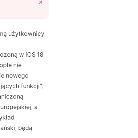
taną użytkownicy
adzoną w iOS 18
pple nie
nie nowego
ących funkcji”,
aniczoną
uropejskiej, a
ykład
kański, będą