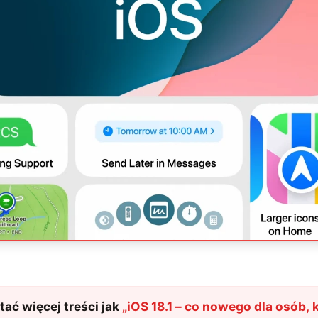
ać więcej treści jak
„
iOS 18.1 – co nowego dla osób, 