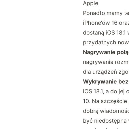
Apple
Ponadto mamy też 
iPhone’ów 16 ora
dostaną iOS 18.1 w
przydatnych nowo
Nagrywanie poł
nagrywania rozmó
dla urządzeń zgod
Wykrywanie bez
iOS 18.1, a do je
10. Na szczęście
dobrą wiadomością
być niedostępna 