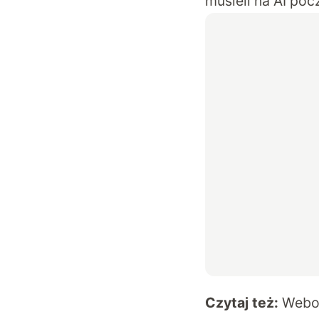
musieli na AI poc
Czytaj też:
Webow