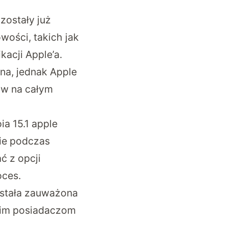
 zostały już
wości, takich jak
kacji Apple’a.
ana, jednak Apple
ów na całym
ia 15.1 apple
nie podczas
ć z opcji
oces.
ostała zauważona
tkim posiadaczom