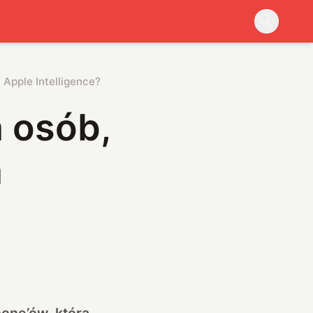
 Apple Intelligence?
a osób,
a
hone’ów, która