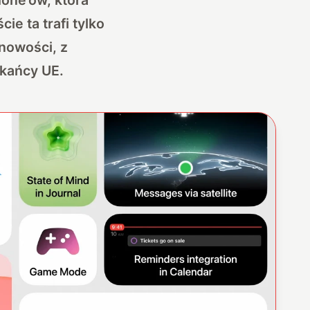
e ta trafi tylko
 nowości, z
zkańcy UE.