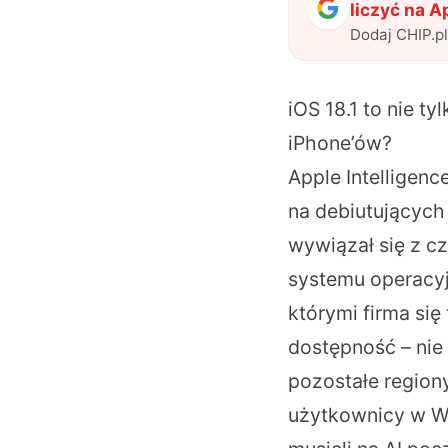
liczyć na A
Dodaj CHIP.p
iOS 18.1 to nie t
iPhone’ów?
Apple Intelligen
na debiutujących
wywiązał się z c
systemu operacyj
którymi firma si
dostępność – nie 
pozostałe region
użytkownicy w Wie