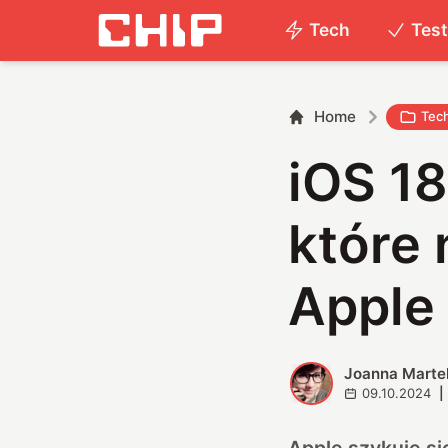
Tech
Tes
Home
Tec
iOS 18
które 
Apple 
Joanna Marte
J
09.10.2024
|
Apple szykuje si