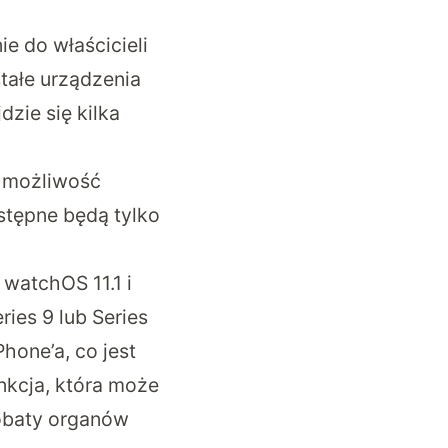
e do właścicieli
tałe urządzenia
dzie się kilka
a możliwość
stępne będą tylko
 watchOS 11.1 i
ries 9 lub Series
hone’a, co jest
nkcja, która może
robaty organów