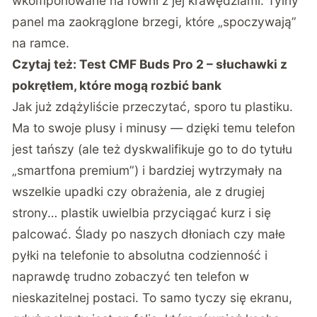
wkomponowane na równi z jej krawędziami. Tylny
panel ma zaokrąglone brzegi, które „spoczywają”
na ramce.
Czytaj też:
Test CMF Buds Pro 2 – słuchawki z
pokrętłem, które mogą rozbić bank
Jak już zdążyliście przeczytać, sporo tu plastiku.
Ma to swoje plusy i minusy — dzięki temu telefon
jest tańszy (ale też dyskwalifikuje go to do tytułu
„smartfona premium”) i bardziej wytrzymały na
wszelkie upadki czy obrażenia, ale z drugiej
strony… plastik uwielbia przyciągać kurz i się
palcować. Ślady po naszych dłoniach czy małe
pyłki na telefonie to absolutna codzienność i
naprawdę trudno zobaczyć ten telefon w
nieskazitelnej postaci. To samo tyczy się ekranu,