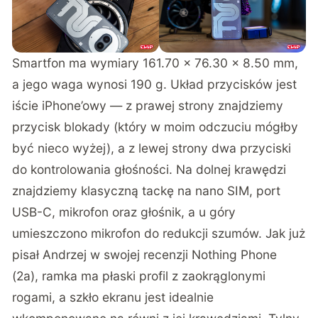
Smartfon ma wymiary 161.70 x 76.30 x 8.50 mm,
a jego waga wynosi 190 g. Układ przycisków jest
iście iPhone’owy — z prawej strony znajdziemy
przycisk blokady (który w moim odczuciu mógłby
być nieco wyżej), a z lewej strony dwa przyciski
do kontrolowania głośności. Na dolnej krawędzi
znajdziemy klasyczną tackę na nano SIM, port
USB-C, mikrofon oraz głośnik, a u góry
umieszczono mikrofon do redukcji szumów. Jak już
pisał Andrzej w swojej
recenzji Nothing Phone
(2a)
, ramka ma płaski profil z zaokrąglonymi
rogami, a szkło ekranu jest idealnie