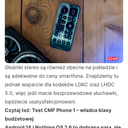
Głośniki stereo są również obecne na pokładzie i
są adekwatne do ceny smartfona. Znajdziemy tu
jednak wsparcie dla kodeków LDAC oraz LHDC
5.0, więc jeśli macie bezprzewodowe słuchawki,
będziecie usatysfakcjonowani.
Czytaj też:
Test CMF Phone 1 – władca klasy
budżetowej
Android 14 i Nothing OS 2.6 to dobrana para, ale