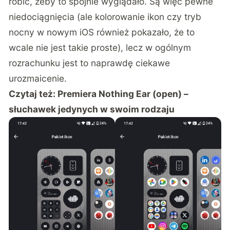
robić, żeby to spójnie wyglądało. Są więc pewne
niedociągnięcia (ale kolorowanie ikon czy tryb
nocny w nowym iOS również pokazało, że to
wcale nie jest takie proste), lecz w ogólnym
rozrachunku jest to naprawdę ciekawe
urozmaicenie.
Czytaj też:
Premiera Nothing Ear (open) –
słuchawek jedynych w swoim rodzaju