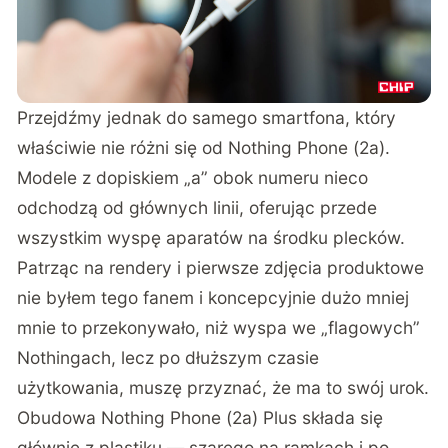
Przejdźmy jednak do samego smartfona, który
właściwie nie różni się od
Nothing Phone (2a)
.
Modele z dopiskiem „a” obok numeru nieco
odchodzą od głównych linii, oferując przede
wszystkim wyspę aparatów na środku plecków.
Patrząc na rendery i pierwsze zdjęcia produktowe
nie byłem tego fanem i koncepcyjnie dużo mniej
mnie to przekonywało, niż wyspa we „flagowych”
Nothingach, lecz po dłuższym czasie
użytkowania, muszę przyznać, że ma to swój urok.
Obudowa Nothing Phone (2a) Plus składa się
głównie z plastiku — szarego na ramkach i po