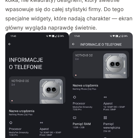
wpasowuje się do całej stylistyki firmy. Do tego
specjalne widgety, które nadają charakter — ekran
główny wygląda naprawdę świetnie.