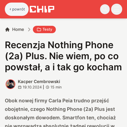
powrót
Home
Testy
Recenzja Nothing Phone
(2a) Plus. Nie wiem, po co
powstał, a i tak go kocham
Kacper Cembrowski
K
19.10.2024
|
15
min
Obok nowej firmy Carla Peia trudno przejść
obojętnie, czego Nothing Phone (2a) Plus jest
doskonałym dowodem. Smartfon ten, chociaż
nie wprowadza absolutnie żadnej rewolucji w